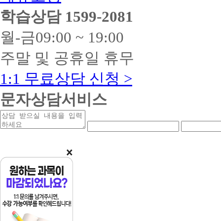
학습상담
1599-2081
월-금
09:00 ~ 19:00
주말 및 공휴일 휴무
1:1 무료상담 신청 >
문자상담서비스
상
연
연
담
락
락
받
처
처
을
앞
중
내
자
간
용
리
자
리