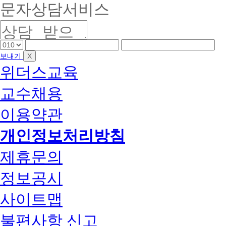
문자상담서비스
핸
핸
핸
드
드
드
X
보내기
폰
폰
폰
위더스교육
앞
중
끝
자
간
자
교수채용
리
자
리
리
이용약관
개인정보처리방침
제휴문의
정보공시
사이트맵
불편사항 신고