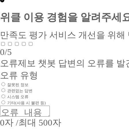
2026-
은
수
0407
콘
행
상
호
텐
위클 이용 경험을 알려주세요
제)
부
접
츠
(주)
문
근
제
위
:
성
공
더
평
품
만족도 평가
서비스 개선을 위해
서
스
생
질
비
교
교
인
스
육
육
증
0
/5
품
귀
(학
서
질
사
점
1.
인
오류제보
챗봇 답변의 오류를 발
는
은
인
증
건
행
증
서
전
제)
유
오류 유형
1.
하
수
형
인
:
고
상
잘못된 정보
증
웹
질
부
번
관련없는 답변
사
높
문
호
시스템 오류
이
:
은
:
평
트
소
기타(사용 시 불편 등)
2017-
2.
생
비
09-
업
교
문
0053
체
육
화
2.
0
자 /최대 500자
명
(학
정
유
:
점
착
효