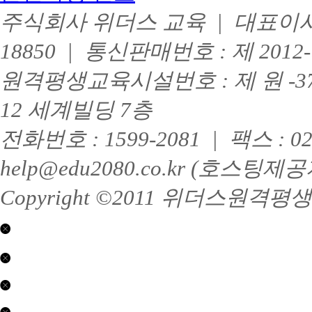
주식회사 위더스 교육 | 대표이사 :
18850 | 통신판매번호 : 제 201
원격평생교육시설번호 : 제 원 -3
12 세계빌딩 7층
전화번호 : 1599-2081 | 팩스 : 
help@edu2080.co.kr (호
Copyright ©2011 위더스원격평생교육
닫기
평
닫기
생
교
제
육
2017-
(학
01063
제
닫기
점
호