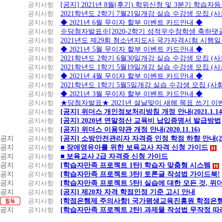
공지사항
[공지] 2021년 8월(후기) 학위신청 및 3분기 학습
공지사항
2021학년도 2학기 7월21일개강 실습 수강생 모집 (
공지사항
◆ 2021년 6월 무이자 할부 이벤트 카드안내 ◆
공지사항
※당첨자발표※[2020-2학기 성적우수장학생 축하댓
공지사항
2021년도 제29회 청소년지도사 국가자격시험 시행
공지사항
◆ 2021년 5월 무이자 할부 이벤트 카드안내 ◆
공지사항
2021학년도 2학기 6월30일개강 실습 수강생 모집 (
공지사항
2021학년도 1학기 5월19일개강 실습 수강생 모집 (
공지사항
◆ 2021년 4월 무이자 할부 이벤트 카드안내 ◆
공지사항
2021학년도 1학기 5월5일개강 실습 수강생 모집 (
공지사항
◆ 2021년 3월 무이자 할부 이벤트 카드안내 ◆
공지사항
★당첨자발표★ 2021년 설날맞이 새해 목표 쓰기 이
공지사항
[공지] 위더스 개인정보처리방침 개정 안내(2021.1.14
공지사항
[공지] 2020년 연말정산 교육비 납입증명서 발급방법
공지사항
[공지] 위더스 이용약관 개정 안내(2020.11.16)
공지
공지사항
[공지] 소방안전관리자 자격증 인정 학점 하향 안내(20.1
공지
공지사항
■ 장애영유아를 위한 보육교사 자격 신청 가이드
공지
공지사항
■ 보육교사 2급 자격증 신청 가이드
공지
공지사항
[학습자만족 프로젝트 1탄] 학습자 맞춤형 시스템
공지
공지사항
[학습자만족 프로젝트 3탄] 토론글 작성법 가이드북!
공지
공지사항
[학습자만족 프로젝트 5탄] 실습에 대한 모든 것, 
공지
공지사항
[공지] 제20차 자격 학점인정 기준 고시 안내
공지사항
[학점은행제 주의사항] 국가평생교육진흥원 학점은행
공지
공지사항
[학습자만족 프로젝트 2탄] 과제물 작성법 무작정 따