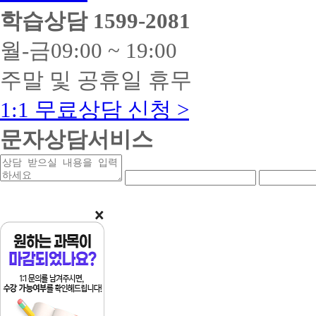
학습상담
1599-2081
월-금
09:00 ~ 19:00
주말 및 공휴일 휴무
1:1 무료상담 신청 >
문자상담서비스
상
연
연
담
락
락
받
처
처
을
앞
중
내
자
간
용
리
자
리