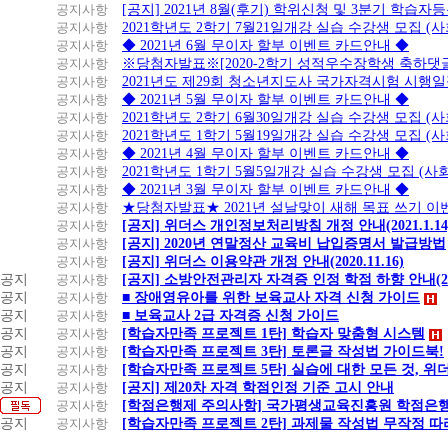
공지사항
[공지] 2021년 8월(후기) 학위신청 및 3분기 학습
공지사항
2021학년도 2학기 7월21일개강 실습 수강생 모집 (
공지사항
◆ 2021년 6월 무이자 할부 이벤트 카드안내 ◆
공지사항
※당첨자발표※[2020-2학기 성적우수장학생 축하댓
공지사항
2021년도 제29회 청소년지도사 국가자격시험 시행
공지사항
◆ 2021년 5월 무이자 할부 이벤트 카드안내 ◆
공지사항
2021학년도 2학기 6월30일개강 실습 수강생 모집 (
공지사항
2021학년도 1학기 5월19일개강 실습 수강생 모집 (
공지사항
◆ 2021년 4월 무이자 할부 이벤트 카드안내 ◆
공지사항
2021학년도 1학기 5월5일개강 실습 수강생 모집 (
공지사항
◆ 2021년 3월 무이자 할부 이벤트 카드안내 ◆
공지사항
★당첨자발표★ 2021년 설날맞이 새해 목표 쓰기 이
공지사항
[공지] 위더스 개인정보처리방침 개정 안내(2021.1.14
공지사항
[공지] 2020년 연말정산 교육비 납입증명서 발급방법
공지사항
[공지] 위더스 이용약관 개정 안내(2020.11.16)
공지
공지사항
[공지] 소방안전관리자 자격증 인정 학점 하향 안내(20.1
공지
공지사항
■ 장애영유아를 위한 보육교사 자격 신청 가이드
공지
공지사항
■ 보육교사 2급 자격증 신청 가이드
공지
공지사항
[학습자만족 프로젝트 1탄] 학습자 맞춤형 시스템
공지
공지사항
[학습자만족 프로젝트 3탄] 토론글 작성법 가이드북!
공지
공지사항
[학습자만족 프로젝트 5탄] 실습에 대한 모든 것, 
공지
공지사항
[공지] 제20차 자격 학점인정 기준 고시 안내
공지사항
[학점은행제 주의사항] 국가평생교육진흥원 학점은행
공지
공지사항
[학습자만족 프로젝트 2탄] 과제물 작성법 무작정 따