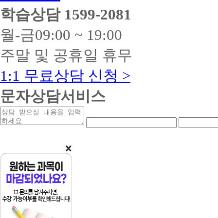
학습상담
1599-2081
월-금
09:00 ~ 19:00
주말 및 공휴일 휴무
1:1 무료상담 신청 >
문자상담서비스
상
연
연
담
락
락
받
처
처
을
앞
중
내
자
간
용
리
자
리