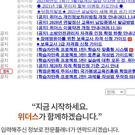
공지사항
2021학년도 1학기 5월5일개강 실습 수강생 모집 (
공지사항
◆ 2021년 3월 무이자 할부 이벤트 카드안내 ◆
공지사항
★당첨자발표★ 2021년 설날맞이 새해 목표 쓰기 이
공지사항
[공지] 위더스 개인정보처리방침 개정 안내(2021.1.14
공지사항
[공지] 2020년 연말정산 교육비 납입증명서 발급방법
공지사항
[공지] 위더스 이용약관 개정 안내(2020.11.16)
공지
공지사항
[공지] 소방안전관리자 자격증 인정 학점 하향 안내(20.1
공지
공지사항
■ 장애영유아를 위한 보육교사 자격 신청 가이드
공지
공지사항
■ 보육교사 2급 자격증 신청 가이드
공지
공지사항
[학습자만족 프로젝트 1탄] 학습자 맞춤형 시스템
공지
공지사항
[학습자만족 프로젝트 3탄] 토론글 작성법 가이드북!
공지
공지사항
[학습자만족 프로젝트 5탄] 실습에 대한 모든 것, 
공지
공지사항
[공지] 제20차 자격 학점인정 기준 고시 안내
공지사항
[학점은행제 주의사항] 국가평생교육진흥원 학점은행
공지
공지사항
[학습자만족 프로젝트 2탄] 과제물 작성법 무작정 따