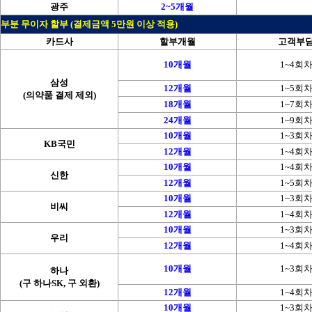
광주
2~5개월
부분 무이자 할부 (결제금액 5만원 이상 적용)
카드사
할부개월
고객부
10개월
1~4회
삼성
12개월
1~5회
(의약품 결제 제외)
18개월
1~7회
24개월
1~9회
10개월
1~3회
KB국민
12개월
1~4회
10개월
1~4회
신한
12개월
1~5회
10개월
1~3회
비씨
12개월
1~4회
10개월
1~3회
우리
12개월
1~4회
10개월
1~3회
하나
(구 하나SK, 구 외환)
12개월
1~4회
10개월
1~3회