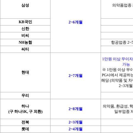
삼성
의약품업종
KB국민
2~6개월
신한
비씨
NH농협
항공업종 2~
씨티
1만원 이상 무이자
가능
※ 1만원 이상 무
현대
PG사에서 제공하
2~7개월
해당 (의약품 및 
2~3개월
우리
하나
의약품, 환급성, 
2~8개월
(구 하나SK, 구 외환)
일부업종 
전북
2~3개월
롯데
2~4개월