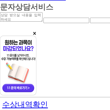
문자상담서비스
상
연
연
담
락
락
받
처
처
을
앞
중
내
자
간
용
리
자
리
수상내역확인