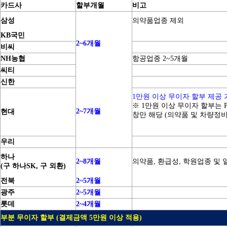
카드사
할부개월
비고
삼성
의약품업종 제외
KB국민
2~6개월
비씨
NH농협
항공업종 2~5개월
씨티
신한
1만원 이상 무이자 할부 제공 
※ 1만원 이상 무이자 할부는
2~7개월
현대
창만 해당 (의약품 및 차량정비
우리
하나
2~8개월
의약품, 환급성, 학원업종 및
(구 하나SK, 구 외환)
전북
2~5개월
광주
2~5개월
롯데
2~4개월
부분 무이자 할부 (결제금액 5만원 이상 적용)