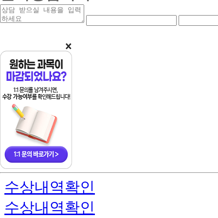
상
연
연
담
락
락
받
처
처
을
앞
중
내
자
간
용
리
자
리
수상내역확인
수상내역확인