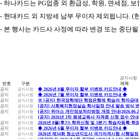
- 하나카드는 PG업종 외 환급성, 학원, 면세점,
- 현대카드 외 지방세 납부 무이자 제외됩니다. (
- 본 행사는 카드사 사정에 따라 변경 또는 중단
공
공지사항
번호
구분
제목
지
공지
공지사항
◆ 2026년 8월 무이자 할부 이벤트 카드안내 ◆
사
공지
공지사항
◆ 2026년 7월 무이자 할부 이벤트 카드안내 ◆
항
공지
공지사항
※ [공지] 한국장학재단 학점은행제 학습자 학자금대출 
공지
공지사항
[공지] 사회복지현장실습 학사일정 안내 발송 방식 변경
공지
공지사항
[공지] 위더스 개인정보처리방침 개정 안내(2026.06.
공지사항
[공지] 2026년 3차 평생교육사 자격증 신청 접수 안내
공지
공지사항
2026년 8월(후기) 학위신청 및 3분기 학습자등록·
공지
공지사항
◆ 2026년 6월 무이자 할부 이벤트 카드안내 ◆
공지
공지사항
2026년 제34회 청소년지도사 국가자격시험 시행일정