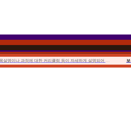
과목설명이나 과정에 대한 커리큘럼 등이 자세하게 설명되어 이해하기 쉬웠습니다.
보
이벤트를 통해 합리적인 가격에 수강할 수 있었고 강의의 질 또한 우수하여...
위더스에서 시작해서 위더스에서 끝낼 수 있다는 점이 좋았습니다.
사회
수업이 오픈되거나 토론, 퀴즈, 과제가 시작될 때마다 알림이 와서...
청소년
위더스는 학습자를 위한 안내가 체계적입니다. 학습자를 위한 가이드북도 잘 마련...
평생
수강료도 합리적이고, 강의 영상의 품질 등이 좋았습니다. 상담사도 친절했습니다.
우선 추천해준 친구가 교수님들의 강의에 매우 만족한다고 추천해 주었습니다.
보