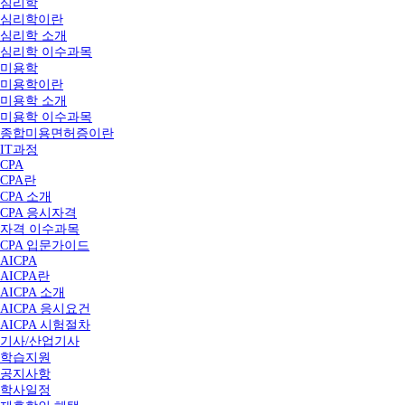
심리학
심리학이란
심리학 소개
심리학 이수과목
미용학
미용학이란
미용학 소개
미용학 이수과목
종합미용면허증이란
IT과정
CPA
CPA란
CPA 소개
CPA 응시자격
자격 이수과목
CPA 입문가이드
AICPA
AICPA란
AICPA 소개
AICPA 응시요건
AICPA 시험절차
기사/산업기사
학습지원
공지사항
학사일정