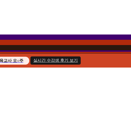
실시간 수강생 후기 보기
육교사 오○주
경영학 이○헌
복지사 한○호
지도사 윤○화
교육사 송○민
경영학 김○아
육교사 최○늘