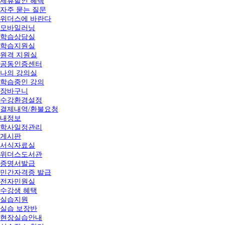
제휴할인 혜택
자주 묻는 질문
위더스에 바란다
모바일러닝
학습상담실
학습지원실
원격 지원실
공동인증센터
나의 강의실
학습중인 강의
장바구니
수강환경설정
결제내역/환불요청
내정보
학사일정관리
게시판
서식자료실
위더스도서관
증명서발급
민간자격증 발급
전자민원실
수강생 혜택
실습지원
실습 보장반
현장실습안내