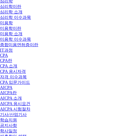
심리학
심리학이란
심리학 소개
심리학 이수과목
미용학
미용학이란
미용학 소개
미용학 이수과목
종합미용면허증이란
IT과정
CPA
CPA란
CPA 소개
CPA 응시자격
자격 이수과목
CPA 입문가이드
AICPA
AICPA란
AICPA 소개
AICPA 응시요건
AICPA 시험절차
기사/산업기사
학습지원
공지사항
학사일정