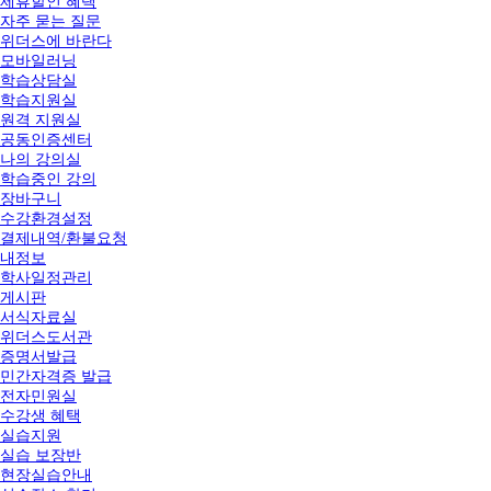
제휴할인 혜택
자주 묻는 질문
위더스에 바란다
모바일러닝
학습상담실
학습지원실
원격 지원실
공동인증센터
나의 강의실
학습중인 강의
장바구니
수강환경설정
결제내역/환불요청
내정보
학사일정관리
게시판
서식자료실
위더스도서관
증명서발급
민간자격증 발급
전자민원실
수강생 혜택
실습지원
실습 보장반
현장실습안내