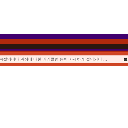
과목설명이나 과정에 대한 커리큘럼 등이 자세하게 설명되어 이해하기 쉬웠습니다.
보
이벤트를 통해 합리적인 가격에 수강할 수 있었고 강의의 질 또한 우수하여...
위더스에서 시작해서 위더스에서 끝낼 수 있다는 점이 좋았습니다.
사회
수업이 오픈되거나 토론, 퀴즈, 과제가 시작될 때마다 알림이 와서...
청소년
위더스는 학습자를 위한 안내가 체계적입니다. 학습자를 위한 가이드북도 잘 마련...
평생
수강료도 합리적이고, 강의 영상의 품질 등이 좋았습니다. 상담사도 친절했습니다.
우선 추천해준 친구가 교수님들의 강의에 매우 만족한다고 추천해 주었습니다.
보