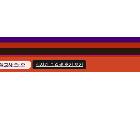
실시간 수강생 후기 보기
육교사 오○주
경영학 이○헌
복지사 한○호
지도사 윤○화
교육사 송○민
경영학 김○아
육교사 최○늘