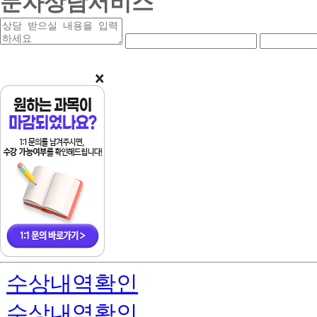
문자상담서비스
상
연
연
담
락
락
받
처
처
을
앞
중
내
자
간
용
리
자
리
수상내역확인
수상내역확인