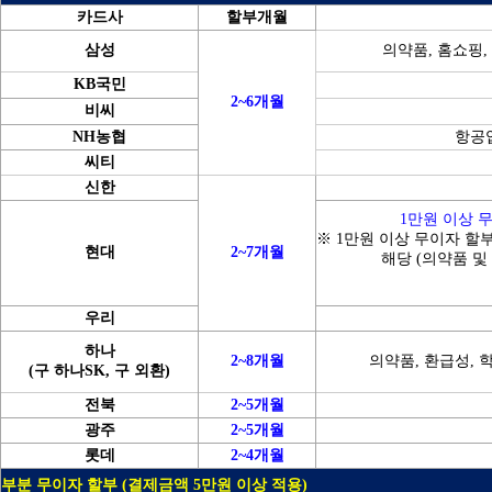
카드사
할부개월
삼성
의약품, 홈쇼핑,
KB국민
2~6개월
비씨
NH농협
항공업
씨티
신한
1만원 이상 
※ 1만원 이상 무이자 할
현대
2~7개월
해당 (의약품 및
우리
하나
2~8개월
의약품, 환급성, 
(구 하나SK, 구 외환)
전북
2~5개월
광주
2~5개월
롯데
2~4개월
부분 무이자 할부 (결제금액 5만원 이상 적용)