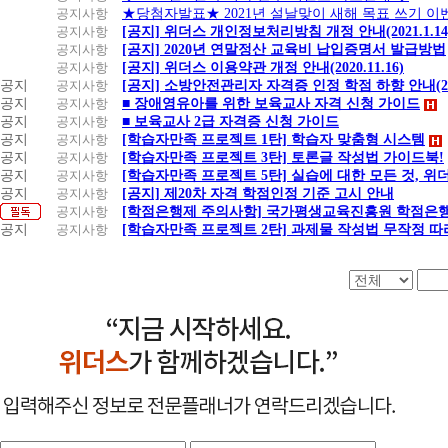
공지사항
★당첨자발표★ 2021년 설날맞이 새해 목표 쓰기 이
공지사항
[공지] 위더스 개인정보처리방침 개정 안내(2021.1.14
공지사항
[공지] 2020년 연말정산 교육비 납입증명서 발급방법
공지사항
[공지] 위더스 이용약관 개정 안내(2020.11.16)
공지
공지사항
[공지] 소방안전관리자 자격증 인정 학점 하향 안내(20.1
공지
공지사항
■ 장애영유아를 위한 보육교사 자격 신청 가이드
공지
공지사항
■ 보육교사 2급 자격증 신청 가이드
공지
공지사항
[학습자만족 프로젝트 1탄] 학습자 맞춤형 시스템
공지
공지사항
[학습자만족 프로젝트 3탄] 토론글 작성법 가이드북!
공지
공지사항
[학습자만족 프로젝트 5탄] 실습에 대한 모든 것, 
공지
공지사항
[공지] 제20차 자격 학점인정 기준 고시 안내
공지사항
[학점은행제 주의사항] 국가평생교육진흥원 학점은행
공지
공지사항
[학습자만족 프로젝트 2탄] 과제물 작성법 무작정 따