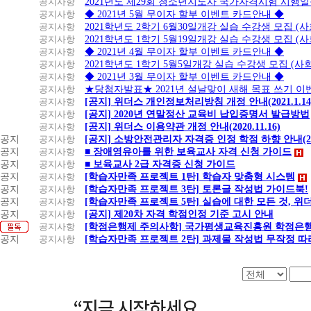
공지사항
2021년도 제29회 청소년지도사 국가자격시험 시행
공지사항
◆ 2021년 5월 무이자 할부 이벤트 카드안내 ◆
공지사항
2021학년도 2학기 6월30일개강 실습 수강생 모집 (
공지사항
2021학년도 1학기 5월19일개강 실습 수강생 모집 (
공지사항
◆ 2021년 4월 무이자 할부 이벤트 카드안내 ◆
공지사항
2021학년도 1학기 5월5일개강 실습 수강생 모집 (
공지사항
◆ 2021년 3월 무이자 할부 이벤트 카드안내 ◆
공지사항
★당첨자발표★ 2021년 설날맞이 새해 목표 쓰기 이
공지사항
[공지] 위더스 개인정보처리방침 개정 안내(2021.1.14
공지사항
[공지] 2020년 연말정산 교육비 납입증명서 발급방법
공지사항
[공지] 위더스 이용약관 개정 안내(2020.11.16)
공지
공지사항
[공지] 소방안전관리자 자격증 인정 학점 하향 안내(20.1
공지
공지사항
■ 장애영유아를 위한 보육교사 자격 신청 가이드
공지
공지사항
■ 보육교사 2급 자격증 신청 가이드
공지
공지사항
[학습자만족 프로젝트 1탄] 학습자 맞춤형 시스템
공지
공지사항
[학습자만족 프로젝트 3탄] 토론글 작성법 가이드북!
공지
공지사항
[학습자만족 프로젝트 5탄] 실습에 대한 모든 것, 
공지
공지사항
[공지] 제20차 자격 학점인정 기준 고시 안내
공지사항
[학점은행제 주의사항] 국가평생교육진흥원 학점은행
공지
공지사항
[학습자만족 프로젝트 2탄] 과제물 작성법 무작정 따