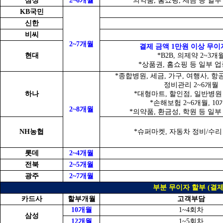
삼성
2~6개월
*의약품, 홈쇼핑, 세금 등 일부
KB국민
신한
비씨
2~7개월
결제 금액 1만원 이상 무이
현대
*B2B, 의제약 2~3개
*상품권, 홈쇼핑 등 일부 업
*종합병원, 세금, 가구, 여행사, 항
정비관리 2~6개월
하나
*대형마트, 할인점, 일반병원 
*손해보험 2~6개월, 10
2~8개월
*의약품, 환금성, 학원 등 일부
NH농협
*슈퍼마켓, 자동차 정비/수리 
롯데
2~4개월
전북
2~5개월
광주
2~7개월
부분 무이자 할부 (결제
카드사
할부개월
고객부담
10개월
1~4회차
삼성
12개월
1~5회차