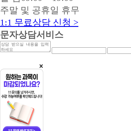
주말 및 공휴일 휴무
1:1 무료상담 신청 >
문자상담서비스
상
연
연
담
락
락
받
처
처
을
앞
중
내
자
간
용
리
자
리