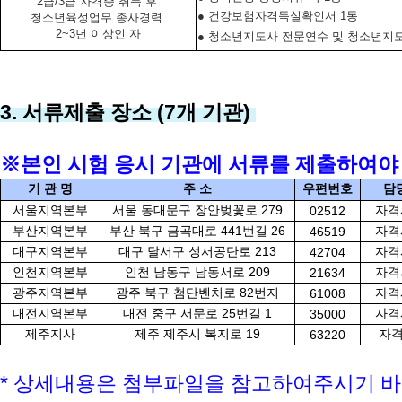
2급/3급 자격증 취득 후
● 건강보험자격득실확인서 1통
청소년육성업무 종사경력
2~3년 이상인 자
● 청소년지도사 전문연수 및 청소년지
3. 서류제출 장소 (7개 기관)
※본인 시험 응시 기관에 서류를 제출하여야
기 관 명
주 소
우편번호
담
서울지역본부
서울 동대문구 장안벚꽃로 279
자격
02512
부산지역본부
부산 북구 금곡대로 441번길 26
자격
46519
대구지역본부
대구 달서구 성서공단로 213
자격
42704
인천지역본부
인천 남동구 남동서로 209
자격
21634
광주지역본부
광주 북구 첨단벤처로 82번지
자격
61008
대전지역본부
대전 중구 서문로 25번길 1
자격
35000
제주지사
제주 제주시 복지로 19
자
63220
* 상세내용은 첨부파일을 참고하여주시기 바