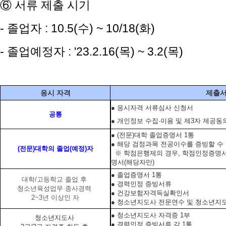
⑥ 서류 제출 시기
- 졸업자 : 10.5(수) ~ 10/18(화)
- 졸업예정자 : '23.2.16(목) ~ 3.2(목)
응시 자격
제출
● 응시자격 서류심사 신청서
공통
●
개인정보 수집·이용 및 제3자 제공동
● (전문)대학 졸업증명서 1통
● 해당 검정과목 전공이수를 증빙할 수
(전문)대학의 졸업(예정)자
※ 학점은행제의 경우, 학점인정증명서
명서(해당자만)
● 졸업증명서 1통
대학/고등학교 졸업 후
● 경력인정 증빙서류
청소년육성업무 종사경력
● 건강보험자격득실확인서
2~3년 이상인 자
● 청소년지도사 전문연수 및 청소년지도
● 청소년지도사 자격증 1부
청소년지도사
● 경력인정 증빙서류 각 1통