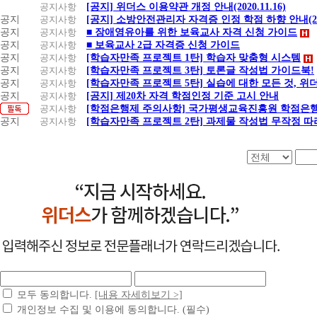
공지사항
[공지] 위더스 이용약관 개정 안내(2020.11.16)
공지
공지사항
[공지] 소방안전관리자 자격증 인정 학점 하향 안내(20.1
공지
공지사항
■ 장애영유아를 위한 보육교사 자격 신청 가이드
공지
공지사항
■ 보육교사 2급 자격증 신청 가이드
공지
공지사항
[학습자만족 프로젝트 1탄] 학습자 맞춤형 시스템
공지
공지사항
[학습자만족 프로젝트 3탄] 토론글 작성법 가이드북!
공지
공지사항
[학습자만족 프로젝트 5탄] 실습에 대한 모든 것, 
공지
공지사항
[공지] 제20차 자격 학점인정 기준 고시 안내
공지사항
[학점은행제 주의사항] 국가평생교육진흥원 학점은행
공지
공지사항
[학습자만족 프로젝트 2탄] 과제물 작성법 무작정 따
모두 동의합니다.
[내용 자세히보기 >]
개인정보 수집 및 이용에 동의합니다. (필수)