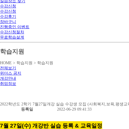
실습장소 찾기
수강신청
수강신청
수강후기
장바구니
진행중인 이벤트
수강신청절차
무료학습설계
학습지원
HOME > 학습지원 > 학습지원
전체보기
위더스 공지
개강안내
취업정보
2022학년도 2학기 7월27일개강 실습 수강생 모집 (사회복지,보육,평생교
등록일
2022-06-29 09:41:33
7월 27일(수) 개강반 실습 등록 & 교육일정