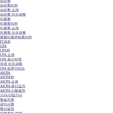
심리학
심리학이란
심리학 소개
심리학 이수과목
미용학
미용학이란
미용학 소개
미용학 이수과목
종합미용면허증이란
IT과정
CPA
CPA란
CPA 소개
CPA 응시자격
자격 이수과목
CPA 입문가이드
AICPA
AICPA란
AICPA 소개
AICPA 응시요건
AICPA 시험절차
기사/산업기사
학습지원
공지사항
학사일정