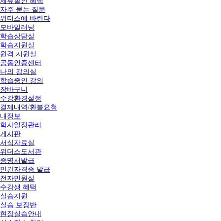
제휴할인 혜택
자주 묻는 질문
위더스에 바란다
모바일러닝
학습상담실
학습지원실
원격 지원실
공동인증센터
나의 강의실
학습중인 강의
장바구니
수강환경설정
결제내역/환불요청
내정보
학사일정관리
게시판
서식자료실
위더스도서관
증명서발급
민간자격증 발급
전자민원실
수강생 혜택
실습지원
실습 보장반
현장실습안내