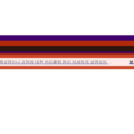
과목설명이나 과정에 대한 커리큘럼 등이 자세하게 설명되어 이해하기 쉬웠습니다.
보
이벤트를 통해 합리적인 가격에 수강할 수 있었고 강의의 질 또한 우수하여...
위더스에서 시작해서 위더스에서 끝낼 수 있다는 점이 좋았습니다.
사회
수업이 오픈되거나 토론, 퀴즈, 과제가 시작될 때마다 알림이 와서...
청소년
위더스는 학습자를 위한 안내가 체계적입니다. 학습자를 위한 가이드북도 잘 마련...
평생
수강료도 합리적이고, 강의 영상의 품질 등이 좋았습니다. 상담사도 친절했습니다.
우선 추천해준 친구가 교수님들의 강의에 매우 만족한다고 추천해 주었습니다.
보