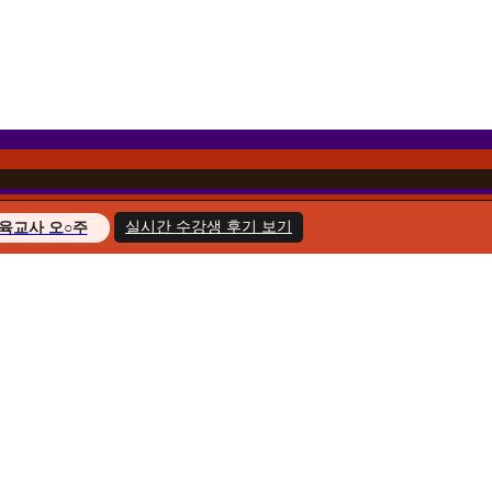
실시간 수강생 후기 보기
육교사 오○주
경영학 이○헌
복지사 한○호
지도사 윤○화
교육사 송○민
경영학 김○아
육교사 최○늘