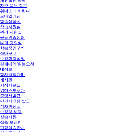
제휴할인 혜택
자주 묻는 질문
위더스에 바란다
모바일러닝
학습상담실
학습지원실
원격 지원실
공동인증센터
나의 강의실
학습중인 강의
장바구니
수강환경설정
결제내역/환불요청
내정보
학사일정관리
게시판
서식자료실
위더스도서관
증명서발급
민간자격증 발급
전자민원실
수강생 혜택
실습지원
실습 보장반
현장실습안내