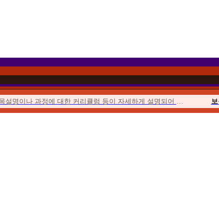
과목설명이나 과정에 대한 커리큘럼 등이 자세하게 설명되어 이해하기 쉬웠습니다.
보
이벤트를 통해 합리적인 가격에 수강할 수 있었고 강의의 질 또한 우수하여...
위더스에서 시작해서 위더스에서 끝낼 수 있다는 점이 좋았습니다.
사회
수업이 오픈되거나 토론, 퀴즈, 과제가 시작될 때마다 알림이 와서...
청소년
위더스는 학습자를 위한 안내가 체계적입니다. 학습자를 위한 가이드북도 잘 마련...
평생
수강료도 합리적이고, 강의 영상의 품질 등이 좋았습니다. 상담사도 친절했습니다.
우선 추천해준 친구가 교수님들의 강의에 매우 만족한다고 추천해 주었습니다.
보