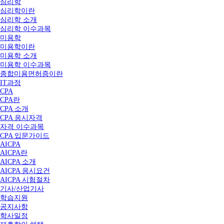
심리학
심리학이란
심리학 소개
심리학 이수과목
미용학
미용학이란
미용학 소개
미용학 이수과목
종합미용면허증이란
IT과정
CPA
CPA란
CPA 소개
CPA 응시자격
자격 이수과목
CPA 입문가이드
AICPA
AICPA란
AICPA 소개
AICPA 응시요건
AICPA 시험절차
기사/산업기사
학습지원
공지사항
학사일정