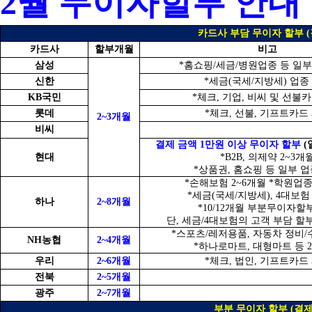
2월 무이자할부 안내
카드사 부담 무이자 할부 (
카드사
할부개월
비고
삼성
*홈쇼핑/세금/병원업종 등 일부
신한
*세금(국세/지방세) 업종
KB국민
*체크, 기업, 비씨 및 선불
롯데
*체크, 선불, 기프트카드
2~3개월
비씨
결제 금액 1만원 이상 무이자 할부
(
현대
*B2B, 의제약 2~3개
*상품권, 홈쇼핑 등 일부 업
*손해보험 2~6개월 *학원업종
*세금(국세/지방세), 4대보험
하나
2~8개월
*10/12개월 부분무이자할
단, 세금/4대보험의 고객 부담 할
*스포츠/레저용품, 자동차 정비/수
NH농협
2~4개월
*하나로마트, 대형마트 등 2
우리
2~6개월
*체크, 법인, 기프트카드
전북
2~5개월
광주
2~7개월
부분 무이자 할부 (결제