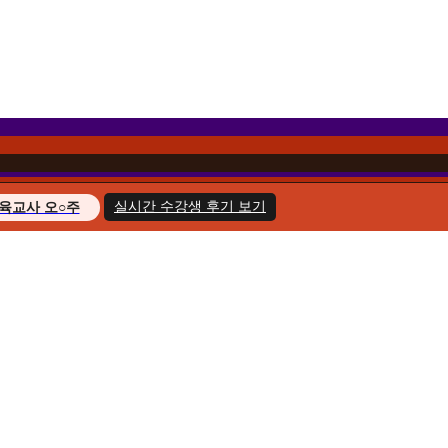
실시간 수강생 후기 보기
육교사 오○주
경영학 이○헌
복지사 한○호
지도사 윤○화
교육사 송○민
경영학 김○아
육교사 최○늘