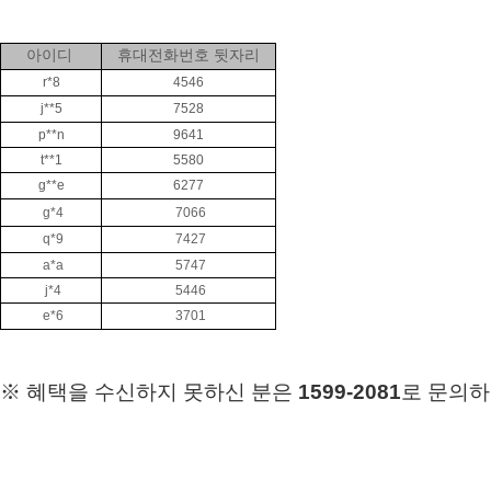
아이디
휴대전화번호 뒷자리
r*8
4546
j**5
7528
p**n
9641
t**1
5580
g**e
6277
g*4
7066
q*9
7427
a*
a
5747
j*
4
5446
e*
6
3701
※ 혜택을 수신하지 못하신 분은
1599-2081
로 문의하