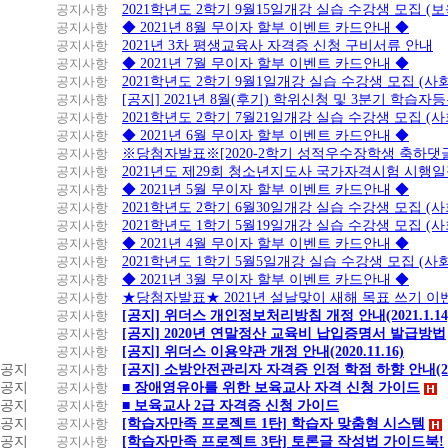
공지사항
2021학년도 2학기 9월15일개강 실습 수강생 모집 (보
공지사항
◆ 2021년 8월 무이자 할부 이벤트 카드안내 ◆
공지사항
2021년 3차 평생교육사 자격증 신청 구비서류 안내
공지사항
◆ 2021년 7월 무이자 할부 이벤트 카드안내 ◆
공지사항
2021학년도 2학기 9월1일개강 실습 수강생 모집 (
공지사항
[공지] 2021년 8월(후기) 학위신청 및 3분기 학습
공지사항
2021학년도 2학기 7월21일개강 실습 수강생 모집 (
공지사항
◆ 2021년 6월 무이자 할부 이벤트 카드안내 ◆
공지사항
※당첨자발표※[2020-2학기 성적우수장학생 축하댓
공지사항
2021년도 제29회 청소년지도사 국가자격시험 시행
공지사항
◆ 2021년 5월 무이자 할부 이벤트 카드안내 ◆
공지사항
2021학년도 2학기 6월30일개강 실습 수강생 모집 (
공지사항
2021학년도 1학기 5월19일개강 실습 수강생 모집 (
공지사항
◆ 2021년 4월 무이자 할부 이벤트 카드안내 ◆
공지사항
2021학년도 1학기 5월5일개강 실습 수강생 모집 (
공지사항
◆ 2021년 3월 무이자 할부 이벤트 카드안내 ◆
공지사항
★당첨자발표★ 2021년 설날맞이 새해 목표 쓰기 이
공지사항
[공지] 위더스 개인정보처리방침 개정 안내(2021.1.14
공지사항
[공지] 2020년 연말정산 교육비 납입증명서 발급방법
공지사항
[공지] 위더스 이용약관 개정 안내(2020.11.16)
공지
공지사항
[공지] 소방안전관리자 자격증 인정 학점 하향 안내(20.1
공지
공지사항
■ 장애영유아를 위한 보육교사 자격 신청 가이드
공지
공지사항
■ 보육교사 2급 자격증 신청 가이드
공지
공지사항
[학습자만족 프로젝트 1탄] 학습자 맞춤형 시스템
공지
공지사항
[학습자만족 프로젝트 3탄] 토론글 작성법 가이드북!