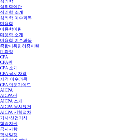
심리학
심리학이란
심리학 소개
심리학 이수과목
미용학
미용학이란
미용학 소개
미용학 이수과목
종합미용면허증이란
IT과정
CPA
CPA란
CPA 소개
CPA 응시자격
자격 이수과목
CPA 입문가이드
AICPA
AICPA란
AICPA 소개
AICPA 응시요건
AICPA 시험절차
기사/산업기사
학습지원
공지사항
학사일정