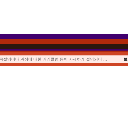
과목설명이나 과정에 대한 커리큘럼 등이 자세하게 설명되어 이해하기 쉬웠습니다.
보
이벤트를 통해 합리적인 가격에 수강할 수 있었고 강의의 질 또한 우수하여...
위더스에서 시작해서 위더스에서 끝낼 수 있다는 점이 좋았습니다.
사회
수업이 오픈되거나 토론, 퀴즈, 과제가 시작될 때마다 알림이 와서...
청소년
위더스는 학습자를 위한 안내가 체계적입니다. 학습자를 위한 가이드북도 잘 마련...
평생
수강료도 합리적이고, 강의 영상의 품질 등이 좋았습니다. 상담사도 친절했습니다.
우선 추천해준 친구가 교수님들의 강의에 매우 만족한다고 추천해 주었습니다.
보