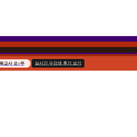
실시간 수강생 후기 보기
육교사 오○주
경영학 이○헌
복지사 한○호
지도사 윤○화
교육사 송○민
경영학 김○아
육교사 최○늘