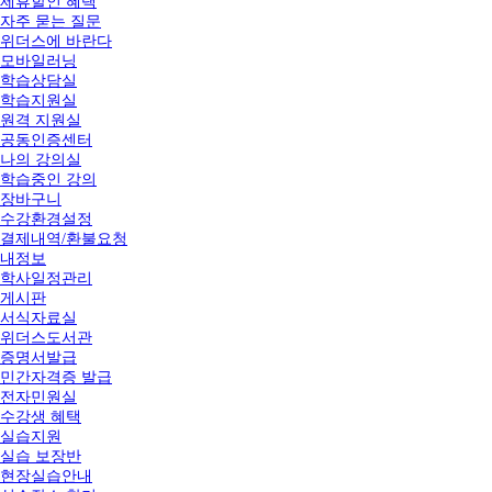
제휴할인 혜택
자주 묻는 질문
위더스에 바란다
모바일러닝
학습상담실
학습지원실
원격 지원실
공동인증센터
나의 강의실
학습중인 강의
장바구니
수강환경설정
결제내역/환불요청
내정보
학사일정관리
게시판
서식자료실
위더스도서관
증명서발급
민간자격증 발급
전자민원실
수강생 혜택
실습지원
실습 보장반
현장실습안내