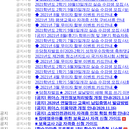
공지사항
2021학년도 2학기 10월13일개강 실습 수강생 모집 
공지사항
2021학년도 2학기 9월15일개강 실습 수강생 모집 (보
공지사항
◆ 2021년 8월 무이자 할부 이벤트 카드안내 ◆
공지사항
2021년 3차 평생교육사 자격증 신청 구비서류 안내
공지사항
◆ 2021년 7월 무이자 할부 이벤트 카드안내 ◆
공지사항
2021학년도 2학기 9월1일개강 실습 수강생 모집 (
공지사항
[공지] 2021년 8월(후기) 학위신청 및 3분기 학습
공지사항
2021학년도 2학기 7월21일개강 실습 수강생 모집 (
공지사항
◆ 2021년 6월 무이자 할부 이벤트 카드안내 ◆
공지사항
※당첨자발표※[2020-2학기 성적우수장학생 축하댓
공지사항
2021년도 제29회 청소년지도사 국가자격시험 시행
공지사항
◆ 2021년 5월 무이자 할부 이벤트 카드안내 ◆
공지사항
2021학년도 2학기 6월30일개강 실습 수강생 모집 (
공지사항
2021학년도 1학기 5월19일개강 실습 수강생 모집 (
공지사항
◆ 2021년 4월 무이자 할부 이벤트 카드안내 ◆
공지사항
2021학년도 1학기 5월5일개강 실습 수강생 모집 (
공지사항
◆ 2021년 3월 무이자 할부 이벤트 카드안내 ◆
공지사항
★당첨자발표★ 2021년 설날맞이 새해 목표 쓰기 이
공지사항
[공지] 위더스 개인정보처리방침 개정 안내(2021.1.14
공지사항
[공지] 2020년 연말정산 교육비 납입증명서 발급방법
공지사항
[공지] 위더스 이용약관 개정 안내(2020.11.16)
공지
공지사항
[공지] 소방안전관리자 자격증 인정 학점 하향 안내(20.1
공지
공지사항
■ 장애영유아를 위한 보육교사 자격 신청 가이드
공지
공지사항
■ 보육교사 2급 자격증 신청 가이드
공지
공지사항
[학습자만족 프로젝트 1탄] 학습자 맞춤형 시스템