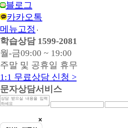
블로그
카카오톡
메뉴고정
학습상담
1599-2081
월-금
09:00 ~ 19:00
주말 및 공휴일 휴무
1:1 무료상담 신청 >
문자상담서비스
상
연
연
담
락
락
받
처
처
을
앞
중
내
자
간
용
리
자