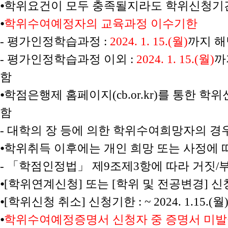
⦁
학위요건이 모두 충족될지라도 학위신청
⦁
학위수여예정자의 교육과정 이수기한
-
평가인정학습과정
:
2024. 1. 15.(
월
)
까지 해
-
평가인정학습과정 이외
:
2024. 1. 15.(
월
)
까
함
⦁
학점은행제 홈페이지
(cb.or.kr)
를 통한 학위
함
-
대학의 장 등에 의한 학위수여희망자의 경
⦁
학위취득 이후에는 개인 희망 또는 사정에 
-
「학점인정법」 제
9
조제
3
항에 따라 거짓
/
⦁
[
학위연계신청
]
또는
[
학위 및 전공변경
]
신
⦁
[
학위신청 취소
]
신청기한
: ~ 2024. 1.15.(
월
⦁
학위수여예정증명서 신청자 중 증명서 미