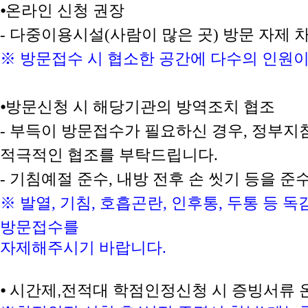
⦁
온라인 신청 권장
-
다중이용시설
(
사람이 많은 곳
)
방문 자제 
※ 방문접수 시 협소한 공간에 다수의 인원이
⦁
방문신청 시 해당기관의 방역조치 협조
-
부득이 방문접수가 필요하신 경우
,
정부지침
적극적인 협조를 부탁드립니다
.
-
기침예절 준수
,
내방 전후 손 씻기 등을 
※ 발열
,
기침
,
호흡곤란
,
인후통
,
두통 등 독
방문접수를
자제해주시기 바랍니다
.
⦁
시간제,전적대 학점인정신청 시 증빙서류 