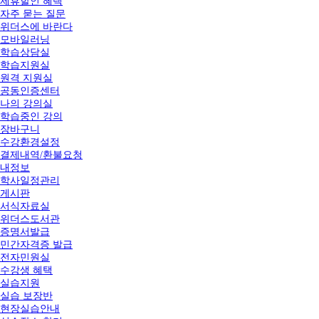
제휴할인 혜택
자주 묻는 질문
위더스에 바란다
모바일러닝
학습상담실
학습지원실
원격 지원실
공동인증센터
나의 강의실
학습중인 강의
장바구니
수강환경설정
결제내역/환불요청
내정보
학사일정관리
게시판
서식자료실
위더스도서관
증명서발급
민간자격증 발급
전자민원실
수강생 혜택
실습지원
실습 보장반
현장실습안내