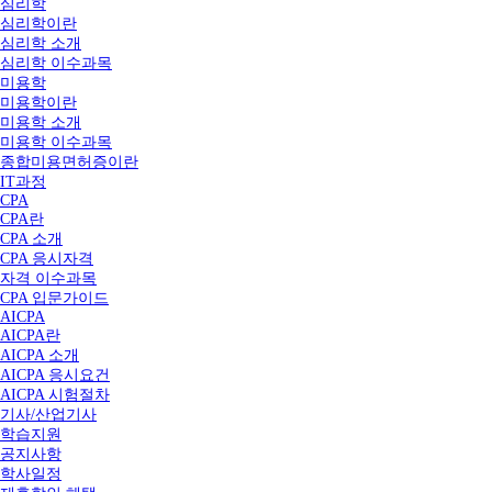
심리학
심리학이란
심리학 소개
심리학 이수과목
미용학
미용학이란
미용학 소개
미용학 이수과목
종합미용면허증이란
IT과정
CPA
CPA란
CPA 소개
CPA 응시자격
자격 이수과목
CPA 입문가이드
AICPA
AICPA란
AICPA 소개
AICPA 응시요건
AICPA 시험절차
기사/산업기사
학습지원
공지사항
학사일정