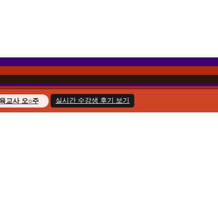
실시간 수강생 후기 보기
육교사 오○주
경영학 이○헌
복지사 한○호
지도사 윤○화
교육사 송○민
경영학 김○아
육교사 최○늘