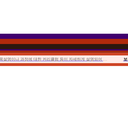
과목설명이나 과정에 대한 커리큘럼 등이 자세하게 설명되어 이해하기 쉬웠습니다.
보
이벤트를 통해 합리적인 가격에 수강할 수 있었고 강의의 질 또한 우수하여...
위더스에서 시작해서 위더스에서 끝낼 수 있다는 점이 좋았습니다.
사회
수업이 오픈되거나 토론, 퀴즈, 과제가 시작될 때마다 알림이 와서...
청소년
위더스는 학습자를 위한 안내가 체계적입니다. 학습자를 위한 가이드북도 잘 마련...
평생
수강료도 합리적이고, 강의 영상의 품질 등이 좋았습니다. 상담사도 친절했습니다.
우선 추천해준 친구가 교수님들의 강의에 매우 만족한다고 추천해 주었습니다.
보