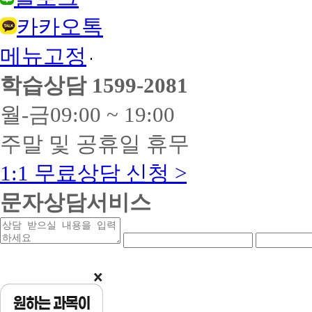
되
어
카카오톡
있
어
메뉴고정
도
제
학습상담
1599-2081
외
카
드
월-금
09:00 ~ 19:00
와
제
주말 및 공휴일 휴무
외
업
1:1 무료상담 신청 >
종
은
무
문자상담서비스
이
자
상
연
연
할
담
락
락
부
받
처
처
가
을
앞
중
적
내
자
간
용
용
리
자
되
리
지