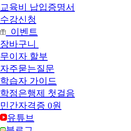
회차
월
NH
차
교육비 납입증명서
농
1~3
협
7~10
4~10
회
수강신청
개월
회차
차
4~9개
1회
2~9
이벤트
회차
월
차
전
1~2
북
10~12
3~12
장바구니
회
개월
회차
차
무이자 할부
유
의
자주묻는질문
사
항
학습자 가이드
■
학점은행제 첫걸음
결
제
창
민간자격증 0원
에
(무)
유튜브
가
표
블로그
시