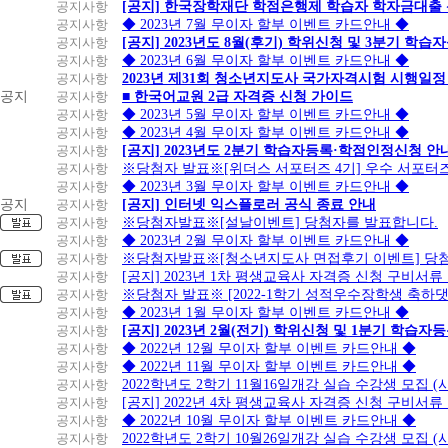
일
공지사항
[공지] 한국장학재단 학점은행제 학습자 학자금대출 신청
부
공지사항
◆ 2023년 7월 무이자 할부 이벤트 카드안내 ◆
제
공지사항
[공지] 2023년도 8월(후기) 학위신청 및 3분기 학
외
공지사항
◆ 2023년 6월 무이자 할부 이벤트 카드안내 ◆
대
공지사항
2023년 제31회 청소년지도사 국가자격시험 시행일정
형
공지
공지사항
■ 한국어교원 2급 자격증 신청 가이드
마
공지사항
◆ 2023년 5월 무이자 할부 이벤트 카드안내 ◆
트,
공지사항
◆ 2023년 4월 무이자 할부 이벤트 카드안내 ◆
항
공지사항
[공지] 2023년도 2분기 학습자등록·학점인정신청 안
공,
공지사항
※당첨자 발표※[위더스 서포터즈 4기] 우수 서포터
면
공지사항
◆ 2023년 3월 무이자 할부 이벤트 카드안내 ◆
세
공지
공지사항
[공지] 인터넷 익스플로러 공식 종료 안내
점,
공지사항
※당첨자발표※[설날이벤트] 당첨자를 발표합니다.
여
공지사항
◆ 2023년 2월 무이자 할부 이벤트 카드안내 ◆
행
공지사항
※당첨자발표※[청소년지도사 면접후기 이벤트] 당
사,
공지사항
[공지] 2023년 1차 평생교육사 자격증 신청 구비서류
약
공지사항
※당첨자 발표※ [2022-1학기 성적우수장학생 축하
국
공지사항
◆ 2023년 1월 무이자 할부 이벤트 카드안내 ◆
2~3
공지사항
[공지] 2023년 2월(전기) 학위신청 및 1분기 학습
개
공지사항
◆ 2022년 12월 무이자 할부 이벤트 카드안내 ◆
2~3
월
하
공지사항
◆ 2022년 11월 무이자 할부 이벤트 카드안내 ◆
개
손
나
공지사항
2022학년도 2학기 11월16일개강 실습 수강생 모집
월
해
공지사항
[공지] 2022년 4차 평생교육사 자격증 신청 구비서류
보
공지사항
◆ 2022년 10월 무이자 할부 이벤트 카드안내 ◆
험,
공지사항
2022학년도 2학기 10월26일개강 실습 수강생 모집 