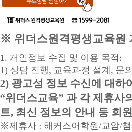
고
카
할부
객
드
면제
개월
부
사
담
1~3
4~7
회
7개월
회차
※ 위더스원격평생교육원 개
차
삼
성
1~5
11개
6~11
회
회차
월
차
1. 개인정보 수집 및 이용 목적:
1~3
4~6
회
6개월
회차
1) 상담 진행, 교육과정 설계, 
차
KB
1~5
10개
6~10
2) 광고성 정보 수신에 대하
국
회
회차
월
민
차
1~5
“위더스교육” 과 각 제휴사
12개
6~12
회
회차
월
차
1~4
트, 최신 정보의 안내 등 회
10개
5~10
회
회차
월
차
신
※제휴사 : 해커스어학원/교암/
한
1~5
12개
6~12
회