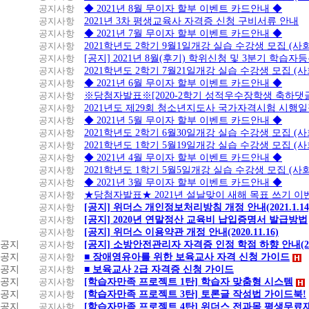
2~6
공지사항
◆ 2021년 8월 무이자 할부 이벤트 카드안내 ◆
개
공지사항
2021년 3차 평생교육사 자격증 신청 구비서류 안내
월
공지사항
◆ 2021년 7월 무이자 할부 이벤트 카드안내 ◆
공지사항
2021학년도 2학기 9월1일개강 실습 수강생 모집 (
국
공지사항
[공지] 2021년 8월(후기) 학위신청 및 3분기 학습
세/
공지사항
2021학년도 2학기 7월21일개강 실습 수강생 모집 (
지
공지사항
◆ 2021년 6월 무이자 할부 이벤트 카드안내 ◆
방
공지사항
※당첨자발표※[2020-2학기 성적우수장학생 축하댓
세,
공지사항
2021년도 제29회 청소년지도사 국가자격시험 시행
손
공지사항
◆ 2021년 5월 무이자 할부 이벤트 카드안내 ◆
해
공지사항
2021학년도 2학기 6월30일개강 실습 수강생 모집 (
보
공지사항
2021학년도 1학기 5월19일개강 실습 수강생 모집 (
2~5
험,
비
개
공지사항
◆ 2021년 4월 무이자 할부 이벤트 카드안내 ◆
백
씨
월
공지사항
2021학년도 1학기 5월5일개강 실습 수강생 모집 (
화
공지사항
◆ 2021년 3월 무이자 할부 이벤트 카드안내 ◆
점,
공지사항
★당첨자발표★ 2021년 설날맞이 새해 목표 쓰기 이
학
공지사항
[공지] 위더스 개인정보처리방침 개정 안내(2021.1.14
원/
공지사항
[공지] 2020년 연말정산 교육비 납입증명서 발급방법
교
공지사항
[공지] 위더스 이용약관 개정 안내(2020.11.16)
육
공지
공지사항
[공지] 소방안전관리자 자격증 인정 학점 하향 안내(20.1
2~3
개
공지
공지사항
■ 장애영유아를 위한 보육교사 자격 신청 가이드
월
공지
공지사항
■ 보육교사 2급 자격증 신청 가이드
공지
공지사항
[학습자만족 프로젝트 1탄] 학습자 맞춤형 시스템
자
공지
공지사항
[학습자만족 프로젝트 3탄] 토론글 작성법 가이드북!
동
공지
공지사항
[학습자만족 프로젝트 4탄] 위더스 전과목 평생무료