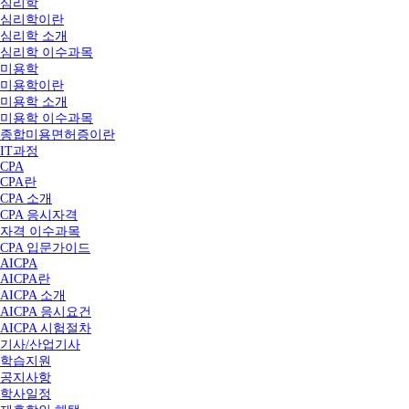
심리학
심리학이란
심리학 소개
심리학 이수과목
미용학
미용학이란
미용학 소개
미용학 이수과목
종합미용면허증이란
IT과정
CPA
CPA란
CPA 소개
CPA 응시자격
자격 이수과목
CPA 입문가이드
AICPA
AICPA란
AICPA 소개
AICPA 응시요건
AICPA 시험절차
기사/산업기사
학습지원
공지사항
학사일정