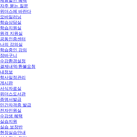
제휴할인 혜택
자주 묻는 질문
위더스에 바란다
모바일러닝
학습상담실
학습지원실
원격 지원실
공동인증센터
나의 강의실
학습중인 강의
장바구니
수강환경설정
결제내역/환불요청
내정보
학사일정관리
게시판
서식자료실
위더스도서관
증명서발급
민간자격증 발급
전자민원실
수강생 혜택
실습지원
실습 보장반
현장실습안내