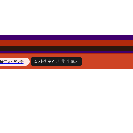
실시간 수강생 후기 보기
육교사 오○주
경영학 이○헌
복지사 한○호
지도사 윤○화
교육사 송○민
경영학 김○아
육교사 최○늘