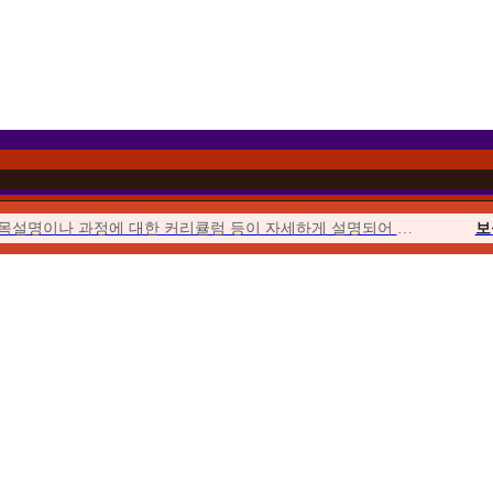
과목설명이나 과정에 대한 커리큘럼 등이 자세하게 설명되어 이해하기 쉬웠습니다.
보
이벤트를 통해 합리적인 가격에 수강할 수 있었고 강의의 질 또한 우수하여...
위더스에서 시작해서 위더스에서 끝낼 수 있다는 점이 좋았습니다.
사회
수업이 오픈되거나 토론, 퀴즈, 과제가 시작될 때마다 알림이 와서...
청소년
위더스는 학습자를 위한 안내가 체계적입니다. 학습자를 위한 가이드북도 잘 마련...
평생
수강료도 합리적이고, 강의 영상의 품질 등이 좋았습니다. 상담사도 친절했습니다.
우선 추천해준 친구가 교수님들의 강의에 매우 만족한다고 추천해 주었습니다.
보