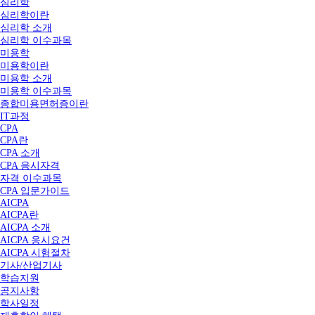
심리학
심리학이란
심리학 소개
심리학 이수과목
미용학
미용학이란
미용학 소개
미용학 이수과목
종합미용면허증이란
IT과정
CPA
CPA란
CPA 소개
CPA 응시자격
자격 이수과목
CPA 입문가이드
AICPA
AICPA란
AICPA 소개
AICPA 응시요건
AICPA 시험절차
기사/산업기사
학습지원
공지사항
학사일정