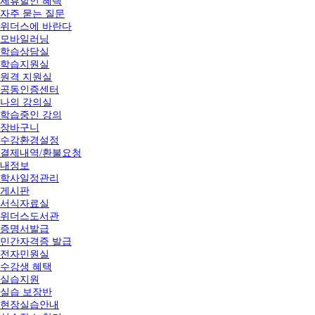
제휴할인 혜택
자주 묻는 질문
위더스에 바란다
모바일러닝
학습상담실
학습지원실
원격 지원실
공동인증센터
나의 강의실
학습중인 강의
장바구니
수강환경설정
결제내역/환불요청
내정보
학사일정관리
게시판
서식자료실
위더스도서관
증명서발급
민간자격증 발급
전자민원실
수강생 혜택
실습지원
실습 보장반
현장실습안내