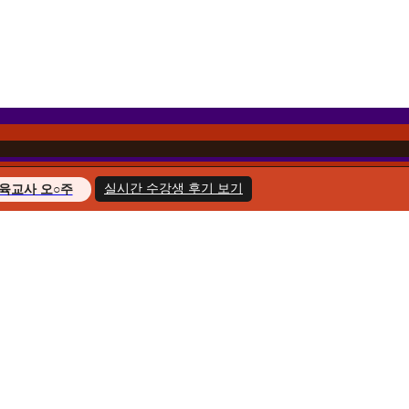
실시간 수강생 후기 보기
육교사 오○주
경영학 이○헌
복지사 한○호
지도사 윤○화
교육사 송○민
경영학 김○아
육교사 최○늘