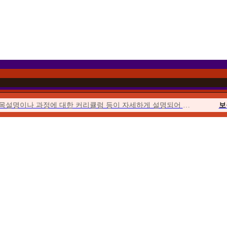
과목설명이나 과정에 대한 커리큘럼 등이 자세하게 설명되어 이해하기 쉬웠습니다.
보
이벤트를 통해 합리적인 가격에 수강할 수 있었고 강의의 질 또한 우수하여...
위더스에서 시작해서 위더스에서 끝낼 수 있다는 점이 좋았습니다.
사회
수업이 오픈되거나 토론, 퀴즈, 과제가 시작될 때마다 알림이 와서...
청소년
위더스는 학습자를 위한 안내가 체계적입니다. 학습자를 위한 가이드북도 잘 마련...
평생
수강료도 합리적이고, 강의 영상의 품질 등이 좋았습니다. 상담사도 친절했습니다.
우선 추천해준 친구가 교수님들의 강의에 매우 만족한다고 추천해 주었습니다.
보