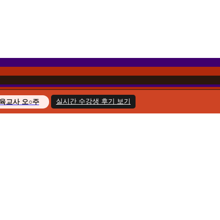
실시간 수강생 후기 보기
육교사 오○주
경영학 이○헌
복지사 한○호
지도사 윤○화
교육사 송○민
경영학 김○아
육교사 최○늘