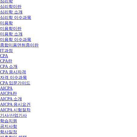
심리학
심리학이란
심리학 소개
심리학 이수과목
미용학
미용학이란
미용학 소개
미용학 이수과목
종합미용면허증이란
IT과정
CPA
CPA란
CPA 소개
CPA 응시자격
자격 이수과목
CPA 입문가이드
AICPA
AICPA란
AICPA 소개
AICPA 응시요건
AICPA 시험절차
기사/산업기사
학습지원
공지사항
학사일정