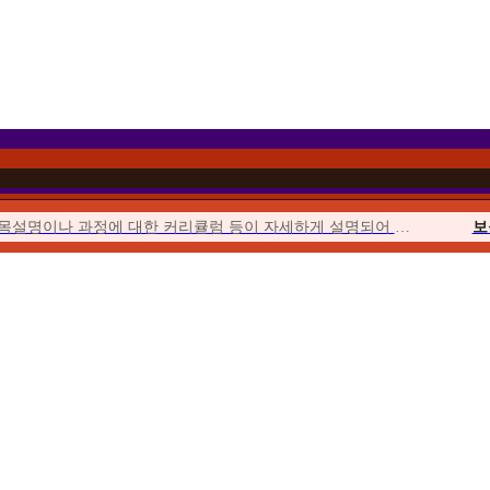
과목설명이나 과정에 대한 커리큘럼 등이 자세하게 설명되어 이해하기 쉬웠습니다.
보
이벤트를 통해 합리적인 가격에 수강할 수 있었고 강의의 질 또한 우수하여...
위더스에서 시작해서 위더스에서 끝낼 수 있다는 점이 좋았습니다.
사회
수업이 오픈되거나 토론, 퀴즈, 과제가 시작될 때마다 알림이 와서...
청소년
위더스는 학습자를 위한 안내가 체계적입니다. 학습자를 위한 가이드북도 잘 마련...
평생
수강료도 합리적이고, 강의 영상의 품질 등이 좋았습니다. 상담사도 친절했습니다.
우선 추천해준 친구가 교수님들의 강의에 매우 만족한다고 추천해 주었습니다.
보