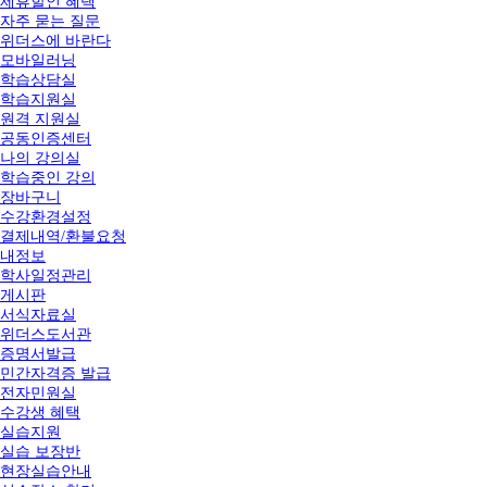
제휴할인 혜택
자주 묻는 질문
위더스에 바란다
모바일러닝
학습상담실
학습지원실
원격 지원실
공동인증센터
나의 강의실
학습중인 강의
장바구니
수강환경설정
결제내역/환불요청
내정보
학사일정관리
게시판
서식자료실
위더스도서관
증명서발급
민간자격증 발급
전자민원실
수강생 혜택
실습지원
실습 보장반
현장실습안내