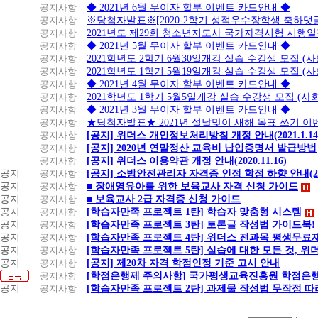
공지사항
◆ 2021년 6월 무이자 할부 이벤트 카드안내 ◆
공지사항
※당첨자발표※[2020-2학기 성적우수장학생 축하댓
공지사항
2021년도 제29회 청소년지도사 국가자격시험 시행
공지사항
◆ 2021년 5월 무이자 할부 이벤트 카드안내 ◆
공지사항
2021학년도 2학기 6월30일개강 실습 수강생 모집 (
공지사항
2021학년도 1학기 5월19일개강 실습 수강생 모집 (
공지사항
◆ 2021년 4월 무이자 할부 이벤트 카드안내 ◆
공지사항
2021학년도 1학기 5월5일개강 실습 수강생 모집 (
공지사항
◆ 2021년 3월 무이자 할부 이벤트 카드안내 ◆
공지사항
★당첨자발표★ 2021년 설날맞이 새해 목표 쓰기 이
공지사항
[공지] 위더스 개인정보처리방침 개정 안내(2021.1.14
공지사항
[공지] 2020년 연말정산 교육비 납입증명서 발급방법
공지사항
[공지] 위더스 이용약관 개정 안내(2020.11.16)
공지
공지사항
[공지] 소방안전관리자 자격증 인정 학점 하향 안내(20.1
공지
공지사항
■ 장애영유아를 위한 보육교사 자격 신청 가이드
공지
공지사항
■ 보육교사 2급 자격증 신청 가이드
공지
공지사항
[학습자만족 프로젝트 1탄] 학습자 맞춤형 시스템
공지
공지사항
[학습자만족 프로젝트 3탄] 토론글 작성법 가이드북!
공지
공지사항
[학습자만족 프로젝트 4탄] 위더스 전과목 평생무료
공지
공지사항
[학습자만족 프로젝트 5탄] 실습에 대한 모든 것, 
공지
공지사항
[공지] 제20차 자격 학점인정 기준 고시 안내
공지사항
[학점은행제 주의사항] 국가평생교육진흥원 학점은행
공지
공지사항
[학습자만족 프로젝트 2탄] 과제물 작성법 무작정 따