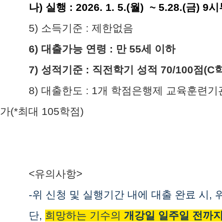
나
)
실행
: 2026. 1. 5.(월
) ~ 5.28.(금
) 9
5)
소득기준
:
제한없음
6)
대출가능 연령
:
만
55
세 이하
7)
성적기준
:
직전학기 성적
70/100
점
(C
8)
대출한도
: 1개 학점은행제 교육훈련
가(*최대 105학점)
<유의사항>
-위 신청 및 실행기간 내에 대출 완료 시,
단,
희망하는 기수의
개강일 일주일 전까지