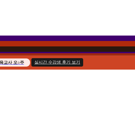
실시간 수강생 후기 보기
육교사 오○주
경영학 이○헌
복지사 한○호
지도사 윤○화
교육사 송○민
경영학 김○아
육교사 최○늘