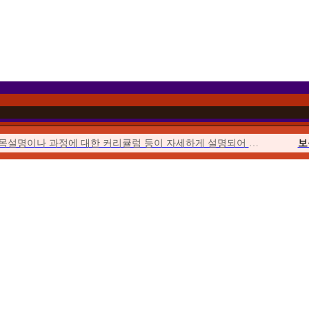
과목설명이나 과정에 대한 커리큘럼 등이 자세하게 설명되어 이해하기 쉬웠습니다.
보
이벤트를 통해 합리적인 가격에 수강할 수 있었고 강의의 질 또한 우수하여...
위더스에서 시작해서 위더스에서 끝낼 수 있다는 점이 좋았습니다.
사회
수업이 오픈되거나 토론, 퀴즈, 과제가 시작될 때마다 알림이 와서...
청소년
위더스는 학습자를 위한 안내가 체계적입니다. 학습자를 위한 가이드북도 잘 마련...
평생
수강료도 합리적이고, 강의 영상의 품질 등이 좋았습니다. 상담사도 친절했습니다.
우선 추천해준 친구가 교수님들의 강의에 매우 만족한다고 추천해 주었습니다.
보