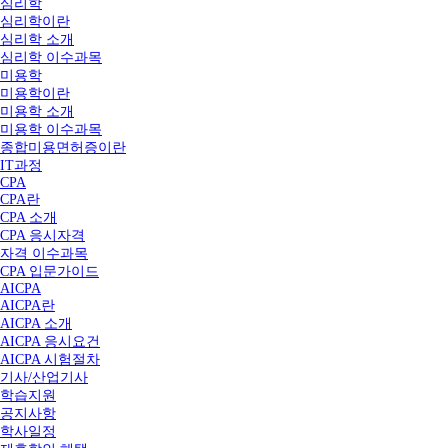
심리학
심리학이란
심리학 소개
심리학 이수과목
미용학
미용학이란
미용학 소개
미용학 이수과목
종합미용면허증이란
IT과정
CPA
CPA란
CPA 소개
CPA 응시자격
자격 이수과목
CPA 입문가이드
AICPA
AICPA란
AICPA 소개
AICPA 응시요건
AICPA 시험절차
기사/산업기사
학습지원
공지사항
학사일정