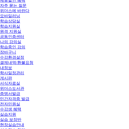
제휴할인 혜택
자주 묻는 질문
위더스에 바란다
모바일러닝
학습상담실
학습지원실
원격 지원실
공동인증센터
나의 강의실
학습중인 강의
장바구니
수강환경설정
결제내역/환불요청
내정보
학사일정관리
게시판
서식자료실
위더스도서관
증명서발급
민간자격증 발급
전자민원실
수강생 혜택
실습지원
실습 보장반
현장실습안내