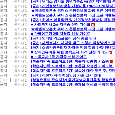
공지
공지사항
[공지] 위더스 경기도 청년기본소득(경기지역화폐) 
공지
공지사항
[공지] 개인정보처리방침 개정내용 (2026.03.20 부터
공지
공지사항
★이벤트오픈★ 위더스 문헌정보학 과정 오픈 이벤트
공지
공지사항
★이벤트오픈★ 위더스 문헌정보학 과정 오픈 이벤트
공지
공지사항
[공지] 위더스 이용약관 및 개인정보처리방침 개정 
공지
공지사항
■ 사회복지사 2급 자격증 신청 가이드
공지
공지사항
★이벤트오픈★ 위더스 문헌정보학 과정 오픈 이벤트
공지
공지사항
■ 한국어교원 2급 자격증 신청 가이드
공지
공지사항
[공지] 인터넷 익스플로러 공식 종료 안내
공지
공지사항
[공지] 사회복지사 자격증 발급 신청서 작성방법 변경
공지
공지사항
[공지] 소방안전관리자 자격증 인정 학점 하향 안내(20.1
공지
공지사항
■ 장애영유아를 위한 보육교사 자격 신청 가이드
공지
공지사항
■ 보육교사 2급 자격증 신청 가이드
공지
공지사항
[학습자만족 프로젝트 1탄] 학습자 맞춤형 시스템
공지
공지사항
[학습자만족 프로젝트 3탄] 토론글 작성법 가이드북!
공지
공지사항
[학습자만족 프로젝트 5탄] 실습에 대한 모든 것, 위
공지
공지사항
[공지] 제20차 자격 학점인정 기준 고시 안내
공지사항
[학점은행제 주의사항] 국가평생교육진흥원 학점은행
공지
공지사항
[학습자만족 프로젝트 2탄] 과제물 작성법 무작정 따