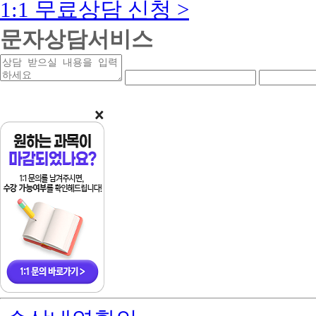
1:1 무료상담 신청 >
문자상담서비스
상
연
연
담
락
락
받
처
처
을
앞
중
내
자
간
용
리
자
리