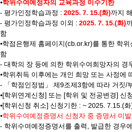
⦁
학위수여예정자의 교육과정 이수기한
-
평가인정학습과정
:
2025. 7. 15.(화
)
까지 
-
평가인정학습과정 이외
:
2025. 7. 15.(화
)
까
함
⦁
학점은행제 홈페이지
(cb.or.kr)
를 통한 학
함
-
대학의 장 등에 의한 학위수여희망자의 경
⦁
학위취득 이후에는 개인 희망 또는 사정에 
-
「학점인정법」 제
9
조제
3
항에 따라 거짓
/
⦁
[
학위연계신청
]
또는
[
학위 및 전공변경
]
신
⦁
[
학위신청 취소
]
신청기한
: ~ 2025. 7.15.(화
⦁
학위수여예정증명서 신청자 중 증명서 미
-
학위수여예정증명서를 출력
,
발급한 경우에