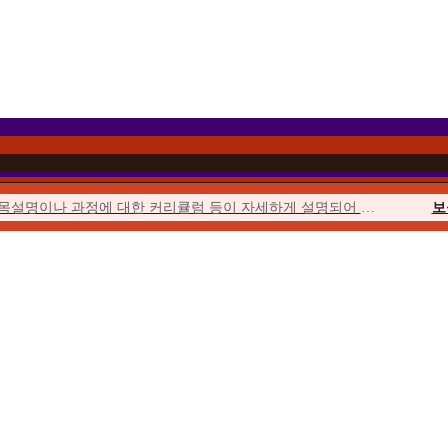
과목설명이나 과정에 대한 커리큘럼 등이 자세하게 설명되어 이해하기 쉬웠습니다.
보
이벤트를 통해 합리적인 가격에 수강할 수 있었고 강의의 질 또한 우수하여...
위더스에서 시작해서 위더스에서 끝낼 수 있다는 점이 좋았습니다.
사회
수업이 오픈되거나 토론, 퀴즈, 과제가 시작될 때마다 알림이 와서...
청소년
위더스는 학습자를 위한 안내가 체계적입니다. 학습자를 위한 가이드북도 잘 마련...
평생
수강료도 합리적이고, 강의 영상의 품질 등이 좋았습니다. 상담사도 친절했습니다.
우선 추천해준 친구가 교수님들의 강의에 매우 만족한다고 추천해 주었습니다.
보