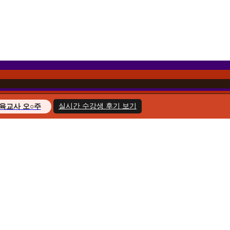
실시간 수강생 후기 보기
육교사 오○주
경영학 이○헌
복지사 한○호
지도사 윤○화
교육사 송○민
경영학 김○아
육교사 최○늘