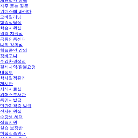
제휴할인 혜택
자주 묻는 질문
위더스에 바란다
모바일러닝
학습상담실
학습지원실
원격 지원실
공동인증센터
나의 강의실
학습중인 강의
장바구니
수강환경설정
결제내역/환불요청
내정보
학사일정관리
게시판
서식자료실
위더스도서관
증명서발급
민간자격증 발급
전자민원실
수강생 혜택
실습지원
실습 보장반
현장실습안내