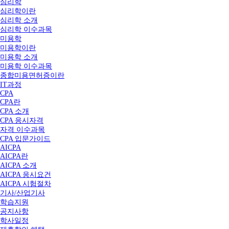
심리학
심리학이란
심리학 소개
심리학 이수과목
미용학
미용학이란
미용학 소개
미용학 이수과목
종합미용면허증이란
IT과정
CPA
CPA란
CPA 소개
CPA 응시자격
자격 이수과목
CPA 입문가이드
AICPA
AICPA란
AICPA 소개
AICPA 응시요건
AICPA 시험절차
기사/산업기사
학습지원
공지사항
학사일정