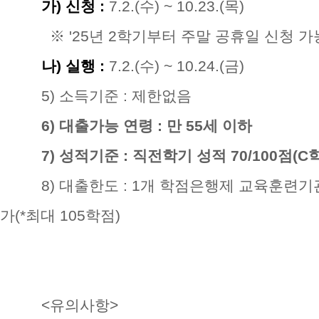
가
)
신청
:
7.2.(수) ~ 10.23.(목)
※ '25년 2학기부터 주말 공휴일 신청 가
나
)
실행
:
7.2.(수) ~ 10.24.(금)
5)
소득기준
:
제한없음
6)
대출가능 연령
:
만
55
세 이하
7)
성적기준
:
직전학기 성적
70/100
점
(C
8)
대출한도
: 1개 학점은행제 교육훈련
가(*최대 105학점)
<유의사항>