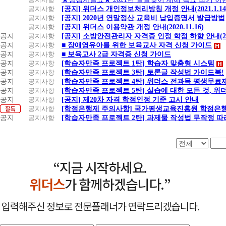
공지사항
[공지] 위더스 개인정보처리방침 개정 안내(2021.1.14
공지사항
[공지] 2020년 연말정산 교육비 납입증명서 발급방법
공지사항
[공지] 위더스 이용약관 개정 안내(2020.11.16)
공지
공지사항
[공지] 소방안전관리자 자격증 인정 학점 하향 안내(20.1
공지
공지사항
■ 장애영유아를 위한 보육교사 자격 신청 가이드
공지
공지사항
■ 보육교사 2급 자격증 신청 가이드
공지
공지사항
[학습자만족 프로젝트 1탄] 학습자 맞춤형 시스템
공지
공지사항
[학습자만족 프로젝트 3탄] 토론글 작성법 가이드북!
공지
공지사항
[학습자만족 프로젝트 4탄] 위더스 전과목 평생무료
공지
공지사항
[학습자만족 프로젝트 5탄] 실습에 대한 모든 것, 
공지
공지사항
[공지] 제20차 자격 학점인정 기준 고시 안내
공지사항
[학점은행제 주의사항] 국가평생교육진흥원 학점은행
공지
공지사항
[학습자만족 프로젝트 2탄] 과제물 작성법 무작정 따