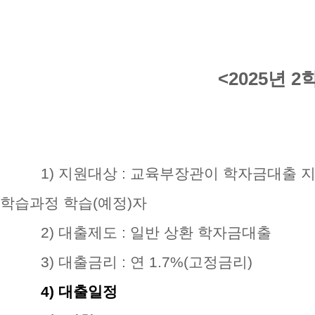
<2025년 
1)
지원대상
:
교육부장관이 학자금대출 지
학습과정 학습
(
예정
)
자
2)
대출제도
:
일반 상환 학자금대출
3)
대출금리
:
연
1.7%(
고정금리
)
4)
대출일정