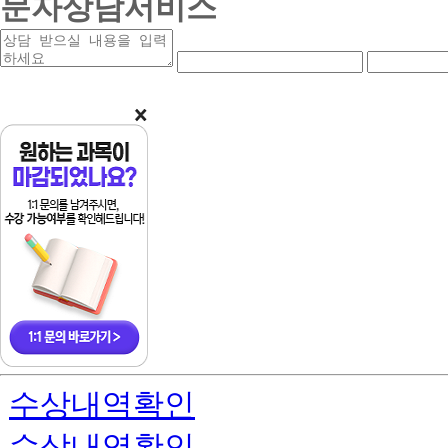
문자상담서비스
상
연
연
담
락
락
받
처
처
을
앞
중
내
자
간
용
리
자
리
수상내역확인
수상내역확인