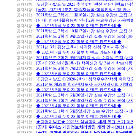
공지사항
※당첨자발표※[2021 추석맞이 랜선 덕담이벤트] 
공지사항
[공지] 2021년 4분기 학습자등록·학점인정신청 안내
공지사항
2021학년도 2학기 11월16일개강 실습 수강생 모집 
공지사항
[안내] 컴퓨터활용능력 인강 2종 무료수강권 사용방
공지사항
◆ 2021년 9월 무이자 할부 이벤트 카드안내 ◆
공지사항
2021학년도 2학기 10월13일개강 실습 수강생 모집 
공지사항
2021학년도 2학기 9월15일개강 실습 수강생 모집 (보
공지사항
◆ 2021년 8월 무이자 할부 이벤트 카드안내 ◆
공지사항
2021년 3차 평생교육사 자격증 신청 구비서류 안내
공지사항
◆ 2021년 7월 무이자 할부 이벤트 카드안내 ◆
공지사항
2021학년도 2학기 9월1일개강 실습 수강생 모집 (
공지사항
[공지] 2021년 8월(후기) 학위신청 및 3분기 학습
공지사항
2021학년도 2학기 7월21일개강 실습 수강생 모집 (
공지사항
◆ 2021년 6월 무이자 할부 이벤트 카드안내 ◆
공지사항
※당첨자발표※[2020-2학기 성적우수장학생 축하댓
공지사항
2021년도 제29회 청소년지도사 국가자격시험 시행
공지사항
◆ 2021년 5월 무이자 할부 이벤트 카드안내 ◆
공지사항
2021학년도 2학기 6월30일개강 실습 수강생 모집 (
공지사항
2021학년도 1학기 5월19일개강 실습 수강생 모집 (
공지사항
◆ 2021년 4월 무이자 할부 이벤트 카드안내 ◆
공지사항
2021학년도 1학기 5월5일개강 실습 수강생 모집 (
공지사항
◆ 2021년 3월 무이자 할부 이벤트 카드안내 ◆
공지사항
★당첨자발표★ 2021년 설날맞이 새해 목표 쓰기 이
공지사항
[공지] 위더스 개인정보처리방침 개정 안내(2021.1.14
공지사항
[공지] 2020년 연말정산 교육비 납입증명서 발급방법