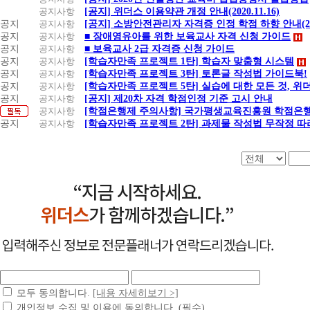
공지사항
[공지] 위더스 이용약관 개정 안내(2020.11.16)
공지
공지사항
[공지] 소방안전관리자 자격증 인정 학점 하향 안내(20.1
공지
공지사항
■ 장애영유아를 위한 보육교사 자격 신청 가이드
공지
공지사항
■ 보육교사 2급 자격증 신청 가이드
공지
공지사항
[학습자만족 프로젝트 1탄] 학습자 맞춤형 시스템
공지
공지사항
[학습자만족 프로젝트 3탄] 토론글 작성법 가이드북!
공지
공지사항
[학습자만족 프로젝트 5탄] 실습에 대한 모든 것, 
공지
공지사항
[공지] 제20차 자격 학점인정 기준 고시 안내
공지사항
[학점은행제 주의사항] 국가평생교육진흥원 학점은행
공지
공지사항
[학습자만족 프로젝트 2탄] 과제물 작성법 무작정 따
모두 동의합니다.
[내용 자세히보기 >]
개인정보 수집 및 이용에 동의합니다. (필수)