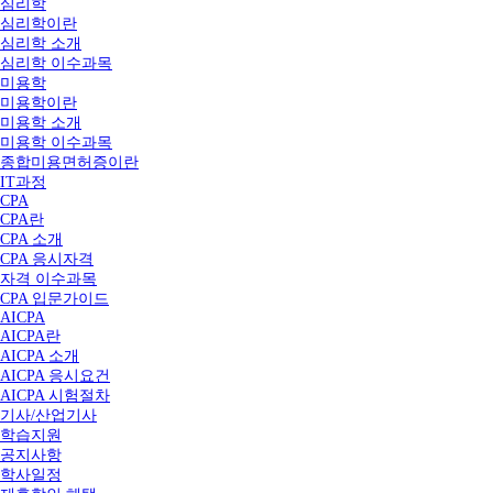
심리학
심리학이란
심리학 소개
심리학 이수과목
미용학
미용학이란
미용학 소개
미용학 이수과목
종합미용면허증이란
IT과정
CPA
CPA란
CPA 소개
CPA 응시자격
자격 이수과목
CPA 입문가이드
AICPA
AICPA란
AICPA 소개
AICPA 응시요건
AICPA 시험절차
기사/산업기사
학습지원
공지사항
학사일정