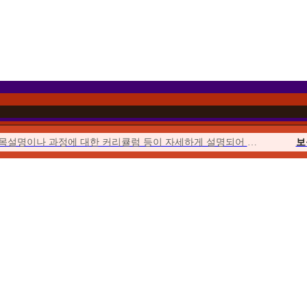
과목설명이나 과정에 대한 커리큘럼 등이 자세하게 설명되어 이해하기 쉬웠습니다.
보
이벤트를 통해 합리적인 가격에 수강할 수 있었고 강의의 질 또한 우수하여...
위더스에서 시작해서 위더스에서 끝낼 수 있다는 점이 좋았습니다.
사회
수업이 오픈되거나 토론, 퀴즈, 과제가 시작될 때마다 알림이 와서...
청소년
위더스는 학습자를 위한 안내가 체계적입니다. 학습자를 위한 가이드북도 잘 마련...
평생
수강료도 합리적이고, 강의 영상의 품질 등이 좋았습니다. 상담사도 친절했습니다.
우선 추천해준 친구가 교수님들의 강의에 매우 만족한다고 추천해 주었습니다.
보