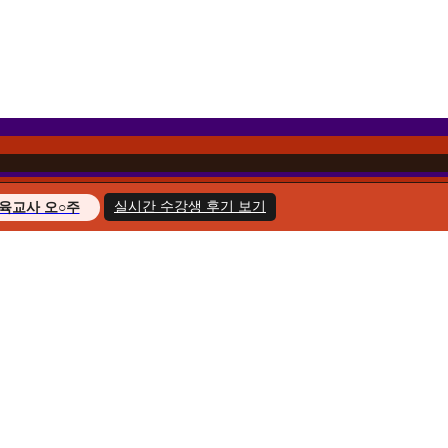
실시간 수강생 후기 보기
육교사 오○주
경영학 이○헌
복지사 한○호
지도사 윤○화
교육사 송○민
경영학 김○아
육교사 최○늘