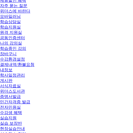
제휴할인 혜택
자주 묻는 질문
위더스에 바란다
모바일러닝
학습상담실
학습지원실
원격 지원실
공동인증센터
나의 강의실
학습중인 강의
장바구니
수강환경설정
결제내역/환불요청
내정보
학사일정관리
게시판
서식자료실
위더스도서관
증명서발급
민간자격증 발급
전자민원실
수강생 혜택
실습지원
실습 보장반
현장실습안내