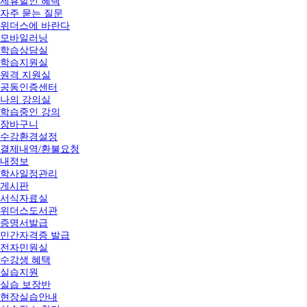
제휴할인 혜택
자주 묻는 질문
위더스에 바란다
모바일러닝
학습상담실
학습지원실
원격 지원실
공동인증센터
나의 강의실
학습중인 강의
장바구니
수강환경설정
결제내역/환불요청
내정보
학사일정관리
게시판
서식자료실
위더스도서관
증명서발급
민간자격증 발급
전자민원실
수강생 혜택
실습지원
실습 보장반
현장실습안내