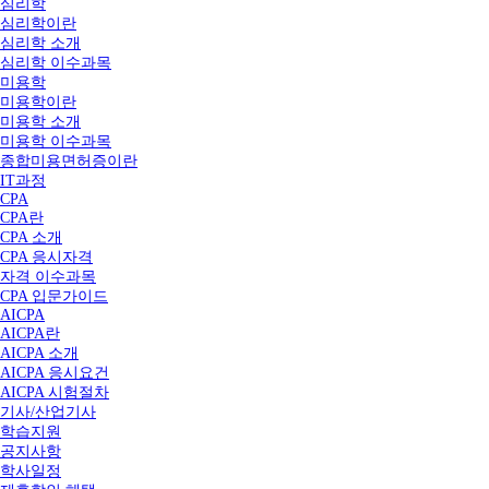
심리학
심리학이란
심리학 소개
심리학 이수과목
미용학
미용학이란
미용학 소개
미용학 이수과목
종합미용면허증이란
IT과정
CPA
CPA란
CPA 소개
CPA 응시자격
자격 이수과목
CPA 입문가이드
AICPA
AICPA란
AICPA 소개
AICPA 응시요건
AICPA 시험절차
기사/산업기사
학습지원
공지사항
학사일정