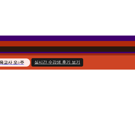
실시간 수강생 후기 보기
육교사 오○주
경영학 이○헌
복지사 한○호
지도사 윤○화
교육사 송○민
경영학 김○아
육교사 최○늘