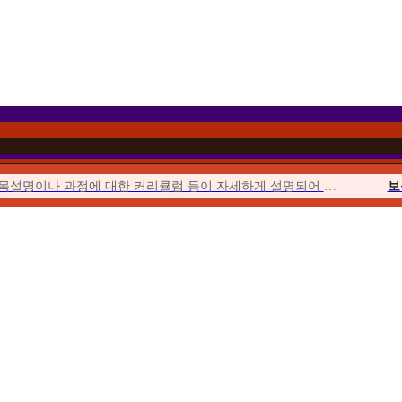
과목설명이나 과정에 대한 커리큘럼 등이 자세하게 설명되어 이해하기 쉬웠습니다.
보
이벤트를 통해 합리적인 가격에 수강할 수 있었고 강의의 질 또한 우수하여...
위더스에서 시작해서 위더스에서 끝낼 수 있다는 점이 좋았습니다.
사회
수업이 오픈되거나 토론, 퀴즈, 과제가 시작될 때마다 알림이 와서...
청소년
위더스는 학습자를 위한 안내가 체계적입니다. 학습자를 위한 가이드북도 잘 마련...
평생
수강료도 합리적이고, 강의 영상의 품질 등이 좋았습니다. 상담사도 친절했습니다.
우선 추천해준 친구가 교수님들의 강의에 매우 만족한다고 추천해 주었습니다.
보