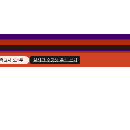
실시간 수강생 후기 보기
육교사 오○주
경영학 이○헌
복지사 한○호
지도사 윤○화
교육사 송○민
경영학 김○아
육교사 최○늘