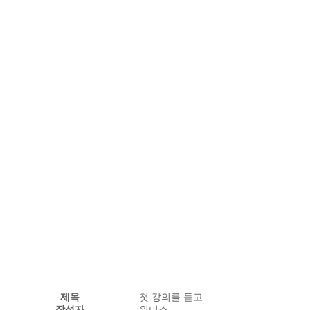
제목
첫 강의를 듣고
작성자
위더스