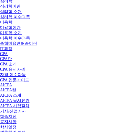
심리학
심리학이란
심리학 소개
심리학 이수과목
미용학
미용학이란
미용학 소개
미용학 이수과목
종합미용면허증이란
IT과정
CPA
CPA란
CPA 소개
CPA 응시자격
자격 이수과목
CPA 입문가이드
AICPA
AICPA란
AICPA 소개
AICPA 응시요건
AICPA 시험절차
기사/산업기사
학습지원
공지사항
학사일정