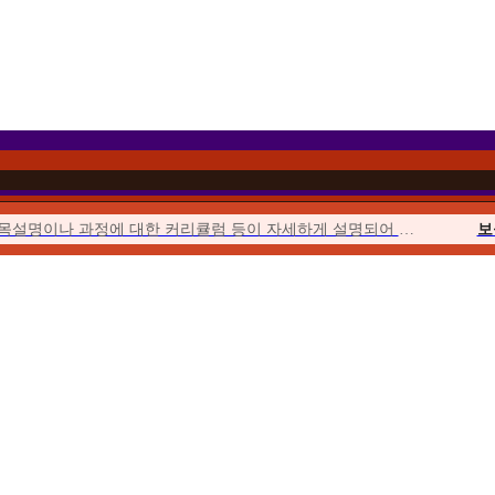
과목설명이나 과정에 대한 커리큘럼 등이 자세하게 설명되어 이해하기 쉬웠습니다.
보
이벤트를 통해 합리적인 가격에 수강할 수 있었고 강의의 질 또한 우수하여...
위더스에서 시작해서 위더스에서 끝낼 수 있다는 점이 좋았습니다.
사회
수업이 오픈되거나 토론, 퀴즈, 과제가 시작될 때마다 알림이 와서...
청소년
위더스는 학습자를 위한 안내가 체계적입니다. 학습자를 위한 가이드북도 잘 마련...
평생
수강료도 합리적이고, 강의 영상의 품질 등이 좋았습니다. 상담사도 친절했습니다.
우선 추천해준 친구가 교수님들의 강의에 매우 만족한다고 추천해 주었습니다.
보