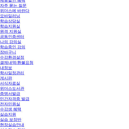
제휴할인 혜택
자주 묻는 질문
위더스에 바란다
모바일러닝
학습상담실
학습지원실
원격 지원실
공동인증센터
나의 강의실
학습중인 강의
장바구니
수강환경설정
결제내역/환불요청
내정보
학사일정관리
게시판
서식자료실
위더스도서관
증명서발급
민간자격증 발급
전자민원실
수강생 혜택
실습지원
실습 보장반
현장실습안내