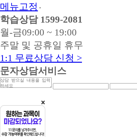
메뉴고정
학습상담
1599-2081
월-금
09:00 ~ 19:00
주말 및 공휴일 휴무
1:1 무료상담 신청 >
문자상담서비스
상
연
연
담
락
락
받
처
처
을
앞
중
내
자
간
용
리
자
리