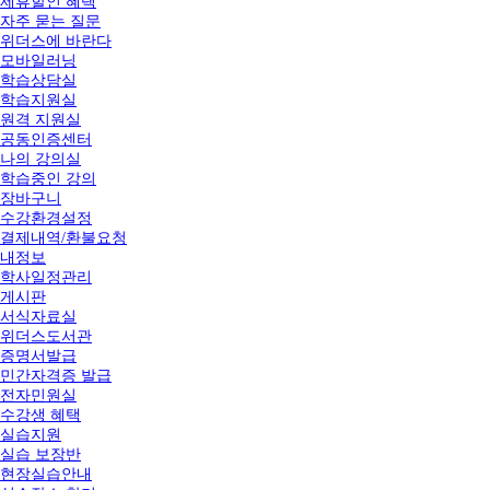
제휴할인 혜택
자주 묻는 질문
위더스에 바란다
모바일러닝
학습상담실
학습지원실
원격 지원실
공동인증센터
나의 강의실
학습중인 강의
장바구니
수강환경설정
결제내역/환불요청
내정보
학사일정관리
게시판
서식자료실
위더스도서관
증명서발급
민간자격증 발급
전자민원실
수강생 혜택
실습지원
실습 보장반
현장실습안내