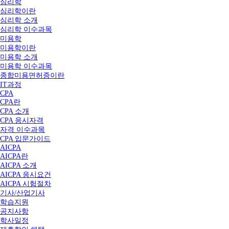
심리학
심리학이란
심리학 소개
심리학 이수과목
미용학
미용학이란
미용학 소개
미용학 이수과목
종합미용면허증이란
IT과정
CPA
CPA란
CPA 소개
CPA 응시자격
자격 이수과목
CPA 입문가이드
AICPA
AICPA란
AICPA 소개
AICPA 응시요건
AICPA 시험절차
기사/산업기사
학습지원
공지사항
학사일정