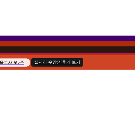
실시간 수강생 후기 보기
육교사 오○주
경영학 이○헌
복지사 한○호
지도사 윤○화
교육사 송○민
경영학 김○아
육교사 최○늘