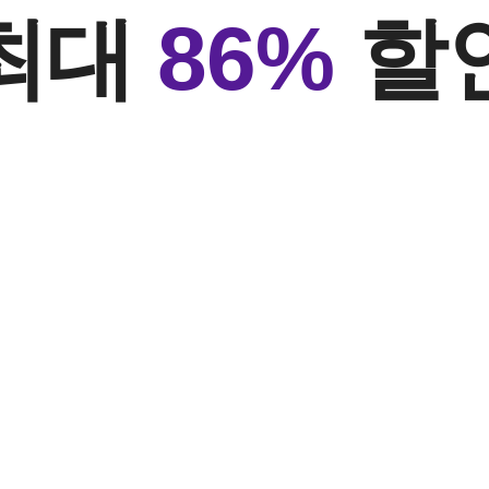
최대
86%
할인