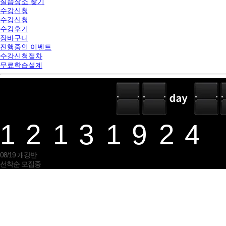
실습장소 찾기
수강신청
수강신청
수강후기
장바구니
진행중인 이벤트
수강신청절차
무료학습설계
12
13
19
24
08/19 개강반
선착순 모집중