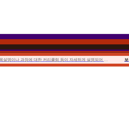
과목설명이나 과정에 대한 커리큘럼 등이 자세하게 설명되어 이해하기 쉬웠습니다.
보
이벤트를 통해 합리적인 가격에 수강할 수 있었고 강의의 질 또한 우수하여...
위더스에서 시작해서 위더스에서 끝낼 수 있다는 점이 좋았습니다.
사회
수업이 오픈되거나 토론, 퀴즈, 과제가 시작될 때마다 알림이 와서...
청소년
위더스는 학습자를 위한 안내가 체계적입니다. 학습자를 위한 가이드북도 잘 마련...
평생
수강료도 합리적이고, 강의 영상의 품질 등이 좋았습니다. 상담사도 친절했습니다.
우선 추천해준 친구가 교수님들의 강의에 매우 만족한다고 추천해 주었습니다.
보