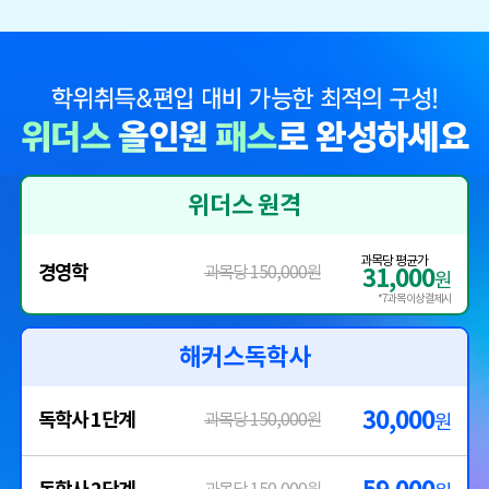
위더스 원격
과목당 평균가
경영학
과목당 150,000원
31,000
원
*7과목 이상 결제시
해커스독학사
30,000
독학사 1단계
과목당 150,000원
원