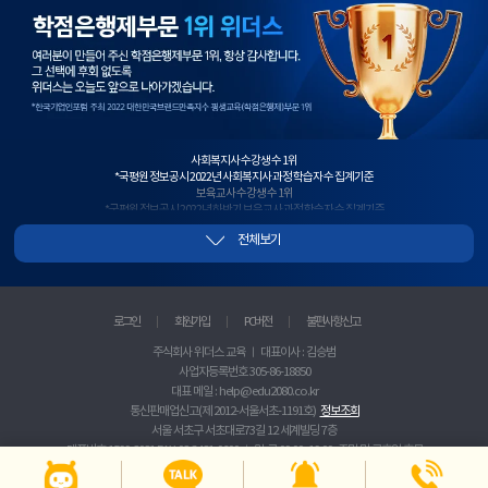
점
은
행
제
1
위
사회복지사 수강생 수 1위
*국평원 정보공시 2022년 사회복지사 과정 학습자 수 집계기준
보육교사 수강생 수 1위
*국평원 정보공시 2022년 하반기 보육교사 과정 학습자 수 집계기준
사회복지사+보육교사 수강생 수 1위
전체보기
*국평원 정보공시, 2022년 하반기 사회복지사+보육교사 과정 이수 과목 학습자 수 합산 기준
2년 연속 평생교육사 수강생 수 1위
*국평원 정보공시 2021년~2022년 평생교육사 과정 학습자 수 집계기준
청소년지도사 수강생 수 1위
*국평원 정보공시 2021년 하반기 청소년지도사 과정 학습자 수 집계기준
로그인
회원가입
PC버전
불편사항 신고
실습과목 수강생 수 1위
*국평원 정보공시 2022년 상반기 사회복지+보육+평생교육+한국어교원 실습과목 학습자수 집계기준
주식회사 위더스 교육 ㅣ 대표이사 : 김승범
사이트 방문자수 1위
사업자등록번호 305-86-18850
*랭키닷컴 2018년 3월 2주차 기준
우수 브랜드 대상 1위
대표 메일 : help@edu2080.co.kr
*한국마케팅포럼 선정 2017 대한민국 우수브랜드 대상 평생교육(학점은행) 부문
통신판매업신고(제 2012-서울서초-1191호)
정보조회
서울 서초구 서초대로73길 12 세계빌딩 7층
대표번호 1599-2081 FAX 02-3481-0600 ㅣ 월-금 09:00~19:00, 주말 및 공휴일 휴무
호스팅제공자 네이버클라우드주식회사