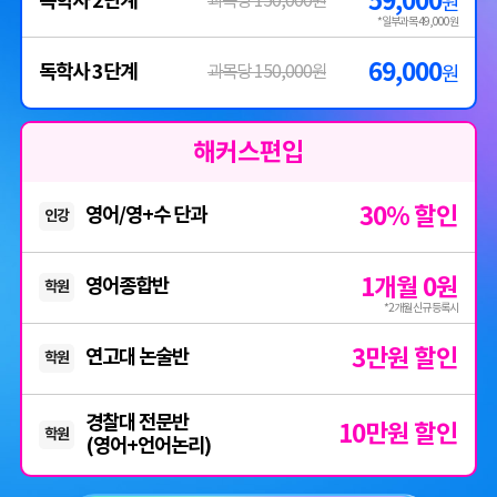
59,000
독학사 2단계
과목당 150,000원
원
*일부과목 49,000원
69,000
독학사 3단계
과목당 150,000원
원
해커스편입
30% 할인
영어/영+수 단과
인강
1개월 0원
영어종합반
학원
*2개월 신규 등록시
3만원 할인
연고대 논술반
학원
경찰대 전문반
10만원 할인
학원
(영어+언어논리)