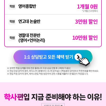
1개월 0원
영어종합반
학원
*2개월 신규 등록시
3만원 할인
연고대 논술반
학원
경찰대 전문반
10만원 할인
학원
(영어+언어논리)