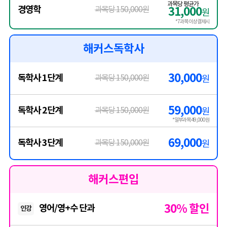
과목당 평균가
경영학
과목당 150,000원
31,000
원
*7과목 이상 결제시
해커스독학사
30,000
독학사 1단계
과목당 150,000원
원
59,000
독학사 2단계
과목당 150,000원
원
*일부과목 49,000원
69,000
독학사 3단계
과목당 150,000원
원
해커스편입
30% 할인
영어/영+수 단과
인강