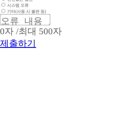
사
높
문
호
시스템 오류
이
:
은
:
평
트
소
기타(사용 시 불편 등)
2017-
2.
생
비
09-
업
교
문
0053
체
육
화
2.
0
자 /최대 500자
명
(학
정
유
:
점
착
효
제출하기
(주)
은
에
기
위
행
앞
간
더
제)
:
장
스
2017
기
서
교
년
업
고
육
09
명
우
3.
01
:
수
대
일
해
한
~
상
커
역
2019
명
스
량
년
:
교
의
08
위
육
브
월
더
그
랜
31
스
룹
드
일
원
브
가
3.
격
랜
치
서
평
드
를
비
생