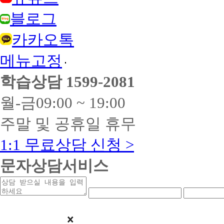
블로그
카카오톡
메뉴고정
학습상담
1599-2081
월-금
09:00 ~ 19:00
주말 및 공휴일 휴무
1:1 무료상담 신청 >
문자상담서비스
상
연
연
담
락
락
받
처
처
을
앞
중
내
자
간