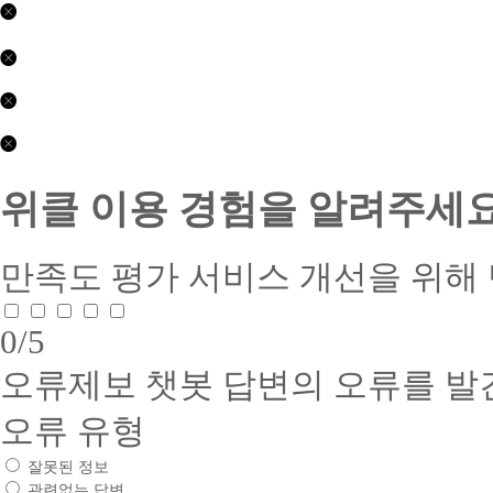
닫기
평
닫기
생
교
제
육
2017-
(학
01063
제
닫기
점
호
2026-
은
수
0407
콘
행
상
호
텐
위클 이용 경험을 알려주세요
제)
부
접
츠
(주)
문
근
제
위
:
성
공
더
평
품
만족도 평가
서비스 개선을 위해
서
스
생
질
비
교
교
인
스
육
육
증
0
/5
품
귀
(학
서
질
사
점
1.
인
오류제보
챗봇 답변의 오류를 발
는
은
인
증
건
행
증
서
전
제)
유
오류 유형
1.
하
수
형
인
:
고
상
잘못된 정보
증
웹
질
부
번
관련없는 답변