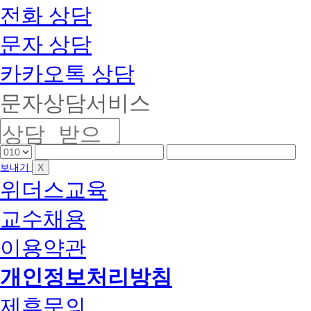
전화 상담
문자 상담
카카오톡 상담
문자상담서비스
핸
핸
핸
드
드
드
X
보내기
폰
폰
폰
위더스교육
앞
중
끝
자
간
자
교수채용
리
자
리
리
이용약관
개인정보처리방침
제휴문의