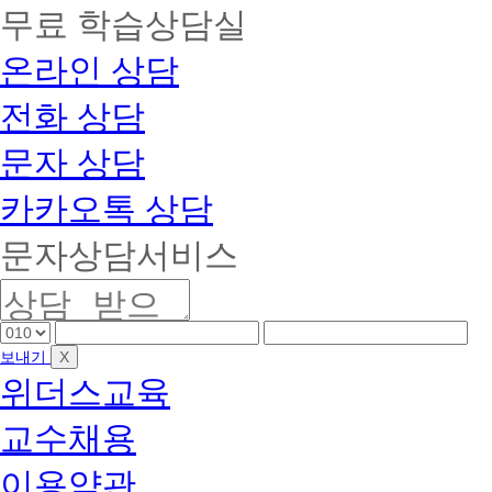
무료 학습상담실
온라인 상담
전화 상담
문자 상담
카카오톡 상담
문자상담서비스
핸
핸
핸
드
드
드
X
보내기
폰
폰
폰
위더스교육
앞
중
끝
자
간
자
교수채용
리
자
리
리
이용약관