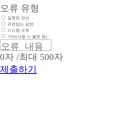
서
전
제)
유
오류 유형
1.
하
수
형
인
:
고
상
잘못된 정보
증
웹
질
부
번
관련없는 답변
사
높
문
호
시스템 오류
이
:
은
:
평
트
소
기타(사용 시 불편 등)
2017-
2.
생
비
09-
업
교
문
0053
체
육
화
2.
0
자 /최대 500자
명
(학
정
유
:
점
착
효
제출하기
(주)
은
에
기
위
행
앞
간
더
제)
:
장
스
2017
기
서
교
년
업
고
육
09
명
우
3.
01
:
수
대
일
해
한
~
상
커
역
2019
명
스
량
년
:
교
의
08
위
육
브
월
더
그
랜