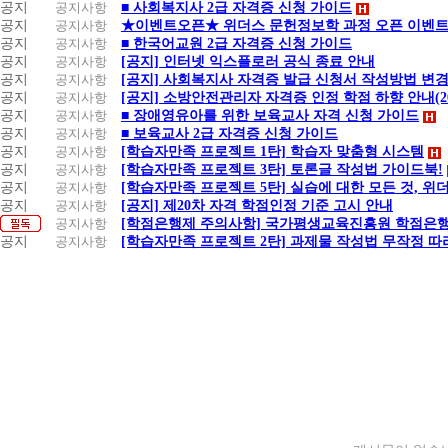
공지
공지사항
■ 사회복지사 2급 자격증 신청 가이드
공지
공지사항
★이벤트오픈★ 위더스 문헌정보학 과정 오픈 이벤트
공지
공지사항
■ 한국어교원 2급 자격증 신청 가이드
공지
공지사항
[공지] 인터넷 익스플로러 공식 종료 안내
공지
공지사항
[공지] 사회복지사 자격증 발급 신청서 작성방법 변경
공지
공지사항
[공지] 소방안전관리자 자격증 인정 학점 하향 안내(20.1
공지
공지사항
■ 장애영유아를 위한 보육교사 자격 신청 가이드
공지
공지사항
■ 보육교사 2급 자격증 신청 가이드
공지
공지사항
[학습자만족 프로젝트 1탄] 학습자 맞춤형 시스템
공지
공지사항
[학습자만족 프로젝트 3탄] 토론글 작성법 가이드북!
공지
공지사항
[학습자만족 프로젝트 5탄] 실습에 대한 모든 것, 위
공지
공지사항
[공지] 제20차 자격 학점인정 기준 고시 안내
공지사항
[학점은행제 주의사항] 국가평생교육진흥원 학점은행
공지
공지사항
[학습자만족 프로젝트 2탄] 과제물 작성법 무작정 따