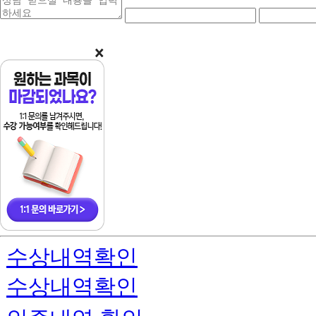
담
락
락
받
처
처
을
앞
중
내
자
간
용
리
자
리
수상내역확인
수상내역확인