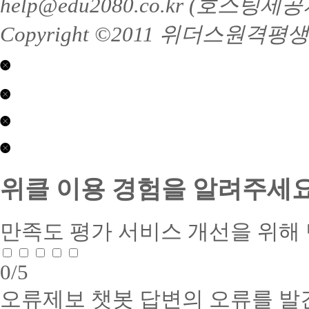
help@edu2080.co.kr (호
Copyright ©2011 위더스원격평생교육
닫기
평
닫기
생
교
제
육
2017-
(학
01063
제
닫기
점
호
2026-
은
수
0407
콘
행
상
호
텐
위클 이용 경험을 알려주세요
제)
부
접
츠
(주)
문
근
제
위
:
성
공
더
평
품
만족도 평가
서비스 개선을 위해
서
스
생
질
비
교
교
인
스
육
육
증
0
/5
품
귀
(학
서
질
사
점
1.
인
오류제보
챗봇 답변의 오류를 발
는
은
인
증
건
행
증