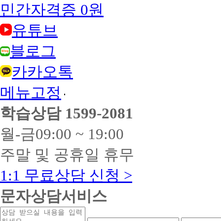
민간자격증 0원
유튜브
블로그
카카오톡
메뉴고정
학습상담
1599-2081
월-금
09:00 ~ 19:00
주말 및 공휴일 휴무
1:1 무료상담 신청 >
문자상담서비스
상
연
연
담
락
락