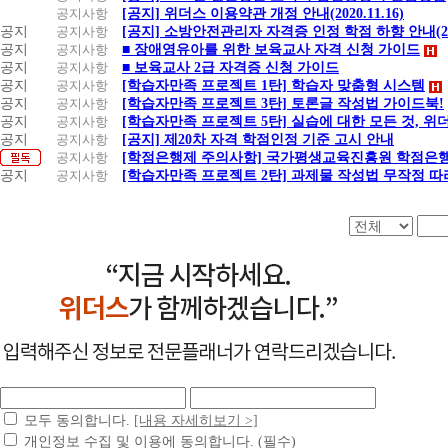
공지사항
[공지] 위더스 이용약관 개정 안내(2020.11.16)
공지
공지사항
[공지] 소방안전관리자 자격증 인정 학점 하향 안내(20.1
공지
공지사항
■ 장애영유아를 위한 보육교사 자격 신청 가이드
공지
공지사항
■ 보육교사 2급 자격증 신청 가이드
공지
공지사항
[학습자만족 프로젝트 1탄] 학습자 맞춤형 시스템
공지
공지사항
[학습자만족 프로젝트 3탄] 토론글 작성법 가이드북!
공지
공지사항
[학습자만족 프로젝트 5탄] 실습에 대한 모든 것, 
공지
공지사항
[공지] 제20차 자격 학점인정 기준 고시 안내
공지사항
[학점은행제 주의사항] 국가평생교육진흥원 학점은행
공지
공지사항
[학습자만족 프로젝트 2탄] 과제물 작성법 무작정 따
모두 동의합니다.
[내용 자세히보기 >]
개인정보 수집 및 이용에 동의합니다. (필수)