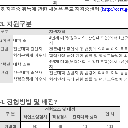
무대예술전문인, 이벤트
과
※ 자격증 취득에 관한 내용은 본교 자격증센터 (
http://cert.
3. 지원구분
구분
지원자격
4년제 대학(원격대학, 산업대포함)에서 1년(
2학년
대학 또는
자
편입
전문대학 출신자
전문대학 졸업자 및 법령에 의하여 이와 동등
학점은행제 이수자
학점인정 등에 관한 법률 및 평생교육법에 의
4년제 대학(원격대학, 산업대포함)에서 2년(
3학년
대학 또는
자
편입
전문대학 출신자
전문대학 졸업자 및 법령에 의하여 이와 동등
학점은행제 이수자
학점인정 등에 관한 법률 및 평생교육법에 의
4. 전형방법 및 배점?
전형요소 및 배점
구 분
합 계
학업소양검사
적성검사
전적대학 성적
편입학
50
40
10
100