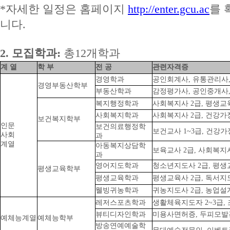
*자세한 일정은 홈페이지
http://enter.gcu.ac
를 
니다.
2. 모집학과:
총12개학과
계 열
학 부
전 공
관련자격증
경영학과
공인회계사, 유통관리사,
경영부동산학부
부동산학과
감정평가사, 공인중개사,
복지행정학과
사회복지사 2급, 평생교
사회복지학과
사회복지사 2급, 건강가정
보건복지학부
인문
보건의료행정학
보건교사 1~3급, 건강
사회
과
계열
아동복지상담학
보육교사 2급, 사회복지사
과
영어지도학과
청소년지도사 2급, 평생
평생교육학부
평생교육학과
평생교육사 2급, 독서지
웰빙귀농학과
귀농지도사 2급, 농업설계
레저스포츠학과
생활체육지도자 2~3급,
뷰티디자인학과
미용사면허증, 두피모발
예체능계열
예체능학부
방송연예예술학