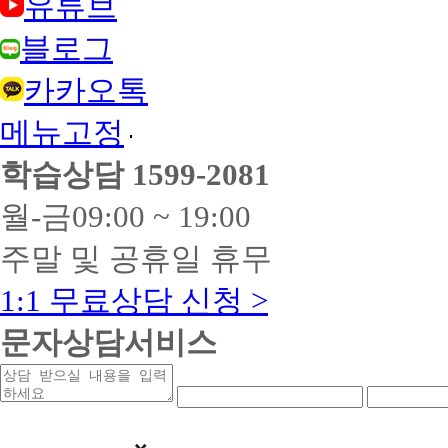
유튜브
블로그
카카오톡
메뉴고정
학습상담
1599-2081
월-금
09:00 ~ 19:00
주말 및 공휴일 휴무
1:1 무료상담 신청 >
문자상담서비스
상
연
연
담
락
락
받
처
처
을
앞
중
내
자
간