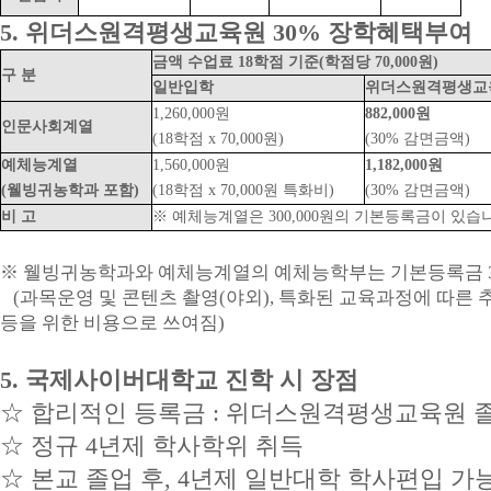
5. 위더스원격평생교육원 30% 장학혜택부여
금액 수업료 18학점 기준(학점당 70,000원)
구 분
일반입학
위더스원격평생교
1,260,000원
882,000원
인문사회계열
(18학점 x 70,000원)
(30% 감면금액)
예체능계열
1,560,000원
1,182,000원
(웰빙귀농학과 포함)
(18학점 x 70,000원 특화비)
(30% 감면금액)
비 고
※ 예체능계열은 300,000원의 기본등록금이 있습
※ 웰빙귀농학과와 예체능계열의 예체능학부는 기본등록금 30
(과목운영 및 콘텐츠 촬영(야외), 특화된 교육과정에 따른 
등을 위한 비용으로 쓰여짐)
5. 국제사이버대학교 진학 시 장점
☆ 합리적인 등록금 : 위더스원격평생교육원 졸
☆
정규 4년제 학사학위 취득
☆
본교 졸업 후, 4년제 일반대학 학사편입 가