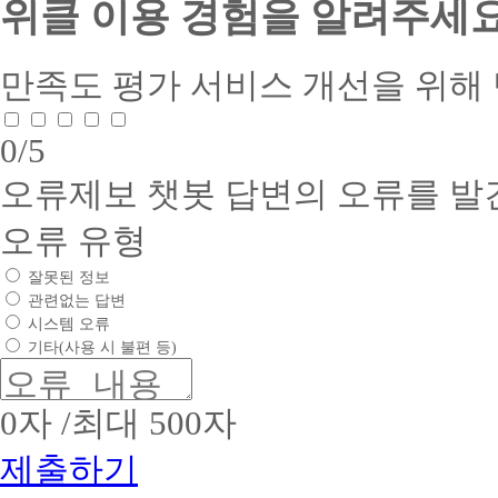
위클 이용 경험을 알려주세요
걱
제)
부
접
중
이
츠
정
(주)
문
근
문
수
제
끝
위
:
성
제
율
공
지
더
평
품
발
99.97%
만족도 평가
서비스 개선을 위해
서
원
스
생
질
:
생
비
동
교
교
인
22.1-
시
스
기
육
육
1
증
빠
0
/5
품
기
자
귀
(학
서
른
질
등
소
사
점
1.
해
인
오류제보
챗봇 답변의 오류를 발
록
서
는
은
인
결
증
학
작
건
행
증
이
서
습
성
전
제)
유
오류 유형
어
1.
자
법
하
수
형
려
인
+
:
기
고
상
움,
잘못된 정보
증
조
웹
준
질
부
플
번
관련없는 답변
은
사
(중
높
문
래
호
시스템 오류
희
이
:
도
은
너
:
교
평
트
탈
소
기타(사용 시 불편 등)
퇴
2017-
2.
수
생
락/
비
09-
사
업
님
교
환
문
0053
시
체
취
육
불
화
2.
0
자 /최대 500자
관
명
업
(학
자
정
유
리
:
면
점
제
착
효
가
제출하기
(주)
접
은
외)
에
기
안
위
대
행
앞
간
되