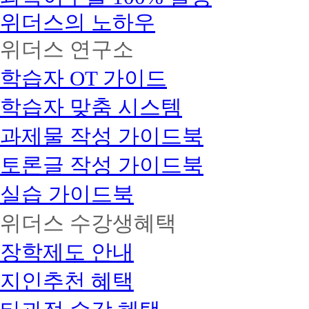
원
습
급
습
인
원
급
자
위더스의 노하우
관
1
회
수
독
노
련
과
계
이
집
교
안
서
인
위더스 연구소
상
목
사)
계
육
전
심
심
수
담,
9,900
기
마
교
리
리
학
원
학습자 OT 가이드
율
준
술
육
상
상
*
습
(2018
지
지
담
담
99.97%
풀
설
년
도
도
학습자 맞춤 시스템
사
사
패
계/
처
하
1
사
사
1
키
수
반
급
급
지
음
과제물 작성 가이드북
강
기)
방
자
결
신
*
부
과
원
제
청
가
토론글 작성 가이드북
위
후
봉
시
외
터
족
더
아
사
사
모
상
스
끝
실습 가이드북
동
자
설
든
담
원
지
지
플
상
까
사
격
도
도
래
위더스 수강생혜택
담
1
평
지
사
자
너
기
급
생
1
1
가
술
확
장학제도 안내
교
급
급
있
지
육
실
디
는
원
원
지인추천 혜택
자
교
전
하
누
인
육
담
적
인
아
원
게
관
수
성