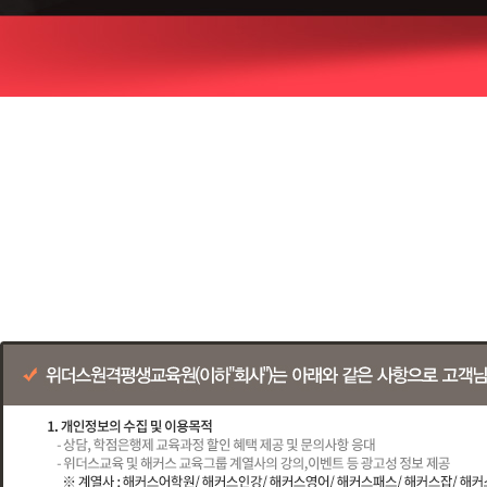
학
학
학
점
은
점
습
행
은
자
제
행
수
1
제
가
위
사
라
학
POINT
POINT
POINT
증
회
믿
01
02
03
복
습
명
을
지
원
학
학
자
하
수
사
하
습
습
수
는
있
최
는
자
자
1
어
믿
대
주
빠
서!,
과
님
님
위
POINT
74%
POINT
을
요
르
가
할
목
의
의
위
01
01
5
고
수
격
인
개
:
을
가
더
:
저
더
있
이
보
업
렴
과
취
골
장
욱
스
는
저
육
체
하
정
업
라
빠
더
렴
교
교
간
게
*
해
별
경
들
른
편
사
의
육
자