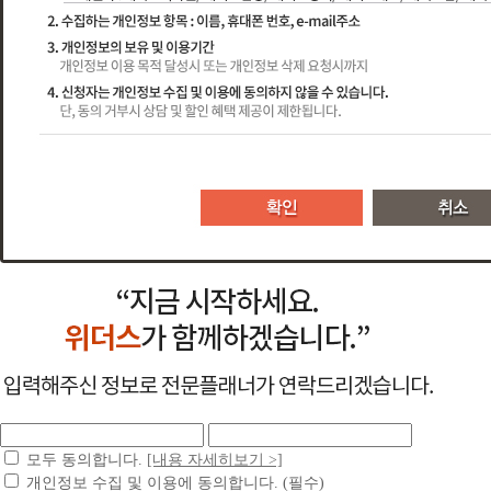
국
서,
이
전
쟁
네
을
시
리
격
원
평
지
론
이
문
증/
률
수
작
한
학
원
인
4
버
학
가
을
있
을
수
정
이
만
점
검
위
보
가
높
추
도
위
강
원
은
색
과
공
천
+대
전
이
록
해
을
어
정
행
시,
해
면
트
담
는
자
연
위
을
제
전
서,
7
랜
진
하
민
격
간
해
체
만
학
이
드
행
는
간
과
증/
총
애
원.
번
습
검
하
목
*
1:3
달
25
자
학
플
색
자
고
시
별
에
Multi-
회
PC
격
량
위
싶
수
크
학
바
Planner
비
이
까
다
증
취
1
릿
습
로
교
시
면
상
지
36
득
패
자
위
시
결
답
스
키
종
수
개
확
작
과
위
과
은
템
지
집
하
모
강
대
정
(2020.09~2022.11)
더
정
결
계
고
1
두
반
지
총
해
스
제
기
학
싶
위
0
져
운
원
102
시
평
준
습
어
위
있
원
과
영
(2018
장
설
서,
생
더
습
타
년
애
계
인
목
스
교
니
교
민간자격증
하
영
월
전
지
보
다.
육
육
리스트
반
유
최
문
모두 동의합니다.
[내용 자세히보기 >]
도
유
더
원
원
기)
아
대
플
심
가
개인정보 수집 및 이용에 동의합니다. (필수)
방
전