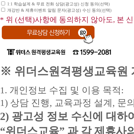
이
-
**
보
3
레
리
강
높
1:1 학습설계 & 무료 전화 상담(광고성) 신청 동의(선택)
과
문
상
위
윈
위
1
회
육
너
상
사
아
후
가
개강반 & 제휴이벤트 알림 문자(광고성) 수신 동의(선택)
고
더
도
더
위
개
교
:
담
과
서,
과
과
민
스
우
스
위
강
학
* 위 (선택)사항에 동의하지 않아도, 본 
사
과
정
전
정
정
하
102
PC
원
더
*2023
습
최
정
담
과
만
지
격
년
스
자
대
플
자
목
사
마
소
3
평
:
74%
님
래
학
기
A
용
세
34,408
월
프
생
할
상
너
교
주
교
2
가
요!
기
트
교
인
황
가
NIE
폭
도
육
위
[1
능
준
웨
육
평
에
필
지
력
학
A
원
위]
위
연
어
원
생
맞
요
도
상
습
사
81
국
더
간
코
누
교
는
해
사 1
담
지
:
과
평
스
개
딩
적
육
1:1
※ 위더스원격평생교육원 개
서,
급
31,350
사
도
목
원
원
강
지
수
맞
사
학
3
1
사
B
정
격
횟
도
강
춤
최
위
습
급
1
교
보
평
수
사
신
학
대
B
과
급
육
공
생
1
청
74%
1. 개인정보 수집 및 이용 목적:
습
사
정
원
영
시,
학
교
할
과
설
:
이
73
부
어
전
기/2
육
인
목
28,791
계,
예
간
1) 상담 진행, 교육과정 설계, 
과
진
모
동
체
학
원
4
청
수
자
쁜
단
목
로
교
화
과
-
기
위
(12.01.01~22.12.15,
소
격
글
C
해
코
육
구
윈
목
2) 광고성 정보 수신에 대하
C
총
중
년
증
씨
교
서,
칭
상
연
도
별
사
25
복
지
및
POP
육
다
지
담
지
:
회
우
학
수
도
지
학
원
양
“위더스교육” 과 각 제휴사
도
27,932
사
도
PC
개
습
강
사
도
위
61
한
학
1
사
와
사
강