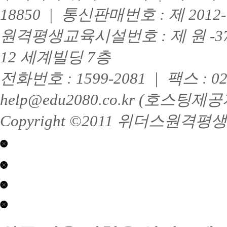
무
공
의
택
18850 | 통신판매번호 : 제 201
이
수
권
자
무
강
다
할
료)
원격평생교육시설번호 : 제 원 -3
료,
양,
부
자
메
부
지
기
뉴
12 세계빌딩 7층
분
원
소
얼
별
개
없
전
전화번호 : 1599-2081 | 팩스 : 
서
이
문
+
과
가
면
help@edu2080.co.kr (호
목
3
접
설
명
인
계
이
Copyright ©2011 위더스원격평생교육
강,
해
전
윤
설
담
닫기
종
계
하
혁
오
는
교
평
닫기
류
멀
수
생
가
티
님
교
제
능
플
자
육
2017-
성
래
기
(학
01063
제
많
너
닫기
소
점
호
2026-
음,
시
개
은
수
0407
수
스
콘
서
행
상
호
강
템
텐