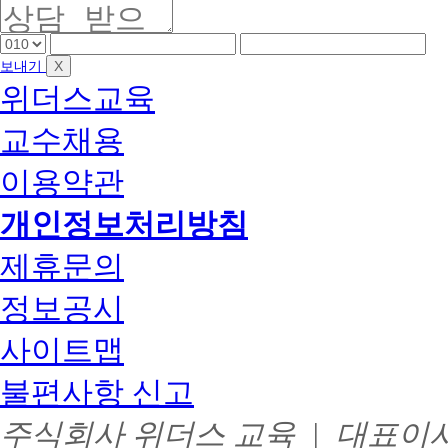
ZERO
속
직
평
+
이
가
을
핸
핸
핸
최
아
인
생
드
드
드
대
닌
X
보내기
정
100%
각
폰
폰
폰
프
학
위더스교육
전
앞
중
끝
한
리
점
액
자
간
자
랜
은
다
수
교수채용
리
자
리
서
행
면
강
리
사
제
꼭
료
설
이용약관
교
지
필
플
육
원
래
요
기
개인정보처리방침
*
너
관,
한
조
사
102
취
건
제휴문의
설
과
만
업
플
목
족
관
래
정보공시
보
시,
너
유
련
최
:
로
사이트맵
인
대
소
과
24
강
속
정
개
불편사항 신고
무
없
별
월
음,
과
료
부
고
주식회사 위더스 교육 | 대표이사 :
목
제
분
가
선