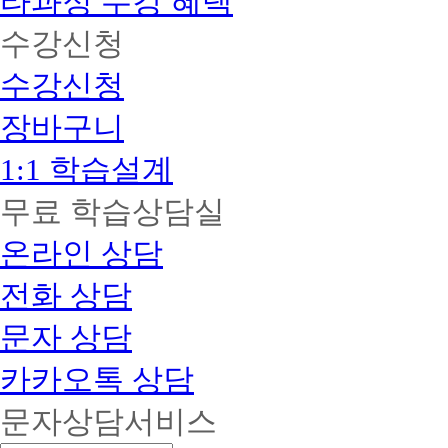
타과정 수강 혜택
트
에
리
강
지
책
공
서
자
수강신청
신
도
예
는
:
임
청
사
장
지
나
1
과
지
수강신청
애
도
올
급
목
발
사
수
는
수
1
생
없
장바구니
(12.01.01~22.12.15,
곳
급
시
는
중
원
가
타
에
복
1:1 학습설계
격
격!
로
수
서
지
위
심
강
무료 학습상담실
원,
더
리
포
시
시
스
상
함)
스
전
작
온라인 상담
담
템
담
사
하
문
학
1
전화 상담
제
급
습
세
해
플
요.
문자 상담
결
래
POINT
주
너
02
의)
로
카카오톡 상담
교
:
교
가
육
취
육
격
부
문자상담서비스
업/
원
부
정
이
소
담
식