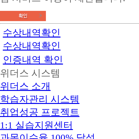
학
습
기
담
교
정
복
정
도
최
돌
전
지
사
육
을
지
을
사
대
문
1
도
사,
받
1
과
80%
미
급
파!
관
사 1
청
급
할
은
정
룰
리
급
소
인
교
필
수상내역확인
자
위
년
실
미
동
경
육
요
:
지
버
술
화
찰
기
없
교
도
수상내역확인
더
케
심
구
행
관
이
바
육
사,
어
리
연
정
입
빠
리
원
경
복
상
지
스
학
니
르
인증내역 확인
스
이
영
지
담
도
최
다.
게
타
용
학
상
사
사
원
대
국
시
시
위더스 시스템
학
1
1
담
67%
평
작
문
위,
급
급
사
할
원
격
가
의
심
인
위더스 소개
다
정
능!
사
실
리
AICPA
스
문
보
평
항
버
학
최
토
화
공
학습자관리 시스템
상
병
보
학
대
리
가
시,
생
담,
원
드
위,
80%
텔
정
전
수
코
게
취업성공 프로젝트
한
할
링
복
체
교
업
디
임
국
인
수
지
과
장
네
지
어
한
학
1:1 실습지원센터
상
목
애
이
도
육
교
국
지
담
별
및
터
사
원,
어
도
사
학
과목이수율 100% 달성
학
2
CPA(공
교
1
사