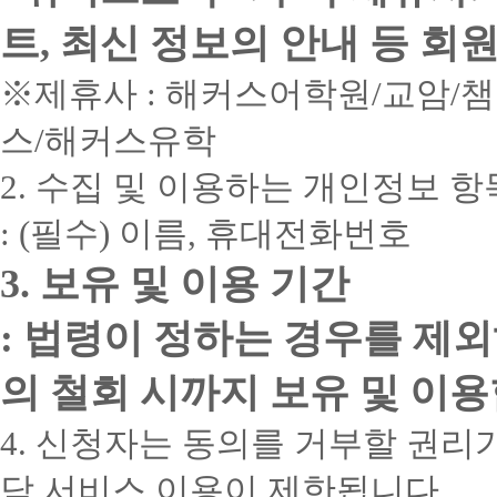
자
포
최
사
취
과
과
급
습
1
애
*2021
수
함)
대
득
목
트, 최신 정보의 안내 등 회
목
급
자
년
플
집
80%
과
사
을
수
PC
기
아
계
할
누
정
회
골
모
가
준
음
동
기
인
※제휴사 : 해커스어학원/교암/
상
복
클
라
두
가
타
악
미
독
준
CPA(공
담,
적
지
레
듣
가
장
사
(2018
심
술
서
인
시
사,
이
스/해커스유학
고
능
많
대
년
리
심
지
회
작
보
아
수
싶
*
고
비
하
상
리
도
계
부
육
트
어
맥
2. 수집 및 이용하는 개인정보 항
규
많
반
담
상
사
사)
터
교
지
OS
서
강
모
은
기)
1
사
담
최
끝
사,
도
사
가
개
급
1
사
대
: (필수) 이름, 휴대전화번호
까
장
사
용
신
큰
강
급
1
80%
지
애
하
교
반
급
할
학
영
3. 보유 및 이용 기간
는
육
청
을
인
아
심
습
유
기
원
운
경
동
리
자
아
기
북
으
영
과
영
요
분
: 법령이 정하는 경우를 제
맞
를
(맥
아
로
해
학
리
석
춤
위
북,
트 1
교
자
최
목
지
사
형
한
아
급
육
격
의 철회 시까지 보유 및 이용
대
1
도
스
보
이
부
증/
93%
급
사
수
케
육
맥
정
학
할
줄
색
교
등)
4. 신청자는 동의를 거부할 권리가
식
실
위
손
안
69
관
종
심
사,
지
평
버
취
유
심
리
이
리
평
원
가
케
득
희
리
담 서비스 이용이 제한됩니다.
만
학
접
상
생
인
어
일
지