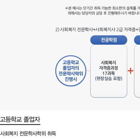
사
회
복
지
전