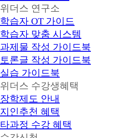
복
정
대
위더스 연구소
지
2
체
전
과
가
문
목
학습자 OT 가이드
능),
학
+
최
일
사
학습자 맞춤 시스템
단
+
반
1
사
5
년
과
과제물 작성 가이드북
회
반,
목
복
사
(자
지
토론글 작성 가이드북
회
격
사
복
2
증
지
실습 가이드북
급
으
전
자
로
문
격
대
위더스 수강생혜택
학
증
체
사
+
가
장학제도 안내
+
건
능)
사
강
+
회
지인추천 혜택
가
교
복
정
양
지
사
학
타과정 수강 혜택
사
자
점
2
격
교
수강신청
급
증
양