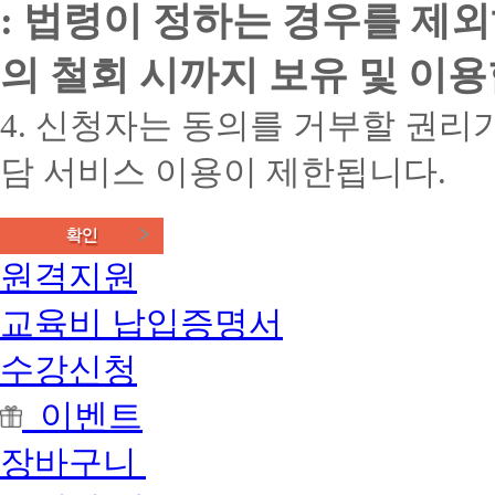
: 법령이 정하는 경우를 제
행
2
습
해
급
설
주
자
계
의 철회 시까지 보유 및 이용
시
격
이
기
증
므
바
4. 신청자는 동의를 거부할 권리가
+
로
랍
건
개
니
강
개
담 서비스 이용이 제한됩니다.
다.
가
인
고
정
의
등
사
보
학
자
유
교
격
학
원격지원
졸
증
점
업
취
이
자
교육비 납입증명서
득
다
의
설
르
전
계
니
수강신청
문
고
정
학
등
확
이벤트
사
학
한
학
교
학
위
장바구니
졸
습
진
업
설
행
자