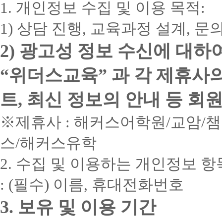
1. 개인정보 수집 및 이용 목적:
점
본
후
이
예
진
다
1) 상담 진행, 교육과정 설계, 
시
행
르
는
해
니
단
주
2) 광고성 정보 수신에 대하
정
기
시
확
간
기
한
“위더스교육” 과 각 제휴사
취
바
학
득
랍
습
가
니
트, 최신 정보의 안내 등 회
설
능
다!
계
한
사
를
최
회
※제휴사 : 해커스어학원/교암/
위
소
복
해
한
지
스/해커스유학
서
의
전
는
설
문
담
2. 수집 및 이용하는 개인정보 항
계
학
당
를
사
자
+
기
: (필수) 이름, 휴대전화번호
의
사
준
상
회
으
담
3. 보유 및 이용 기간
복
로
후
지
한
진
사
학