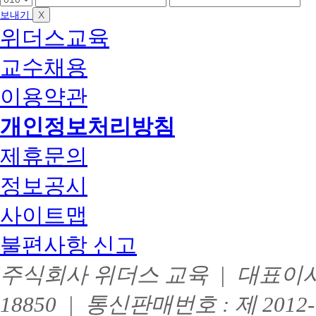
:
반
드
드
드
X
보내기
독
아
폰
폰
폰
학
위더스교육
동
앞
중
끝
사
가
자
간
자
미
족
교수채용
리
자
리
이
전
리
수
문
이용약관
시
학
모
사
자
+
개인정보처리방침
란
보
학
육
제휴문의
점
교
만
사
정보공시
2
큼
급
학
자
점
사이트맵
격
은
증
행
불편사항 신고
취
제
득
교
주식회사 위더스 교육 | 대표이사 :
※
과
독
목
학
이
18850 | 통신판매번호 : 제 201
사
수