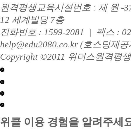
진
원격평생교육시설번호 : 제 원 -3
행
시
12 세계빌딩 7층
주
의
사
전화번호 : 1599-2081 | 팩스 : 
항!!:
독
help@edu2080.co.kr (호
학
사
Copyright ©2011 위더스원격평생교육
미
이
수
닫기
시
모
평
닫기
자
생
란
교
제
학
육
2017-
점
(학
01063
제
닫기
만
점
호
2026-
큼
은
수
0407
학
콘
행
상
호
점
텐
위클 이용 경험을 알려주세요
제)
부
접
은
츠
(주)
문
근
행
제
위
:
성