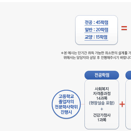
문
학
사
학
위
취
득
설
계
전
공:45
학
점
+일
반:20
학
점
+교
양
15
학
점
=
총
80