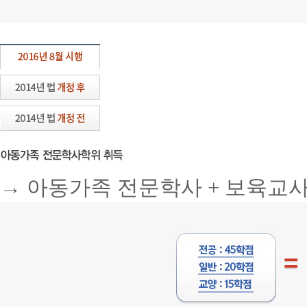
학
점
전
이
공
수
:
2
45
년
학
전
점
문
+
학
일
사
반
학
:
위
20
취
학
득!
점
본
→ 아동가족 전문학사 + 보육교사
+
예
교
시
양
:
는
15
단
학
기
점
간
=
취
총
득
80
가
학
능