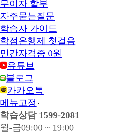
계
무이자 할부
시,
의
를
전
전
위
자주묻는질문
공
문
해
학
학
서
점
학습자 가이드
사
는
:
학
담
사
위
당
학점은행제 첫걸음
회
진
자
복
행
와
민간자격증 0원
지
시
상
자
전
담
격
유튜브
공
후
증
학
진
과
점
행
블로그
정
사
해
14
회
주
카카오톡
과
복
시
목
지
기
(현
메뉴고정
자
바
장
격
랍
실
증
니
학습상담
1599-2081
습
과
다!
포
정
고
월-금
09:00 ~ 19:00
함)
17
등
건
과