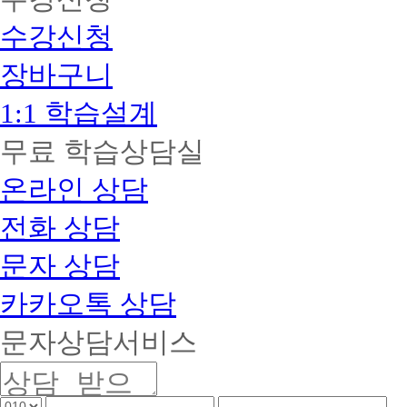
자
취
5
격
수강신청
과
득
증
목
+
(독
장바구니
건
학
강
사
가
1:1 학습설계
1
정
단
사
계
무료 학습상담실
자
4
격
과
온라인 상담
증
목
취
16
득
전화 상담
학
※
점
독
으
문자 상담
학
로
사
대
카카오톡 상담
진
체
행
가
시
문자상담서비스
능)
주
최
의
단
사
1
항!!
년
핸
핸
핸