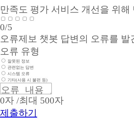
제
공
더
평
품
만족도 평가
서비스 개선을 위해
교
서
스
생
질
과
비
교
교
인
목
스
육
육
증
이
0
/5
품
귀
(학
서
수
질
사
점
1.
인
오류제보
챗봇 답변의 오류를 발
는
은
인
증
건
행
증
서
전
제)
유
오류 유형
1.
하
수
형
인
:
고
상
잘못된 정보
증
웹
질
부
번
관련없는 답변
사
높
문
호
시스템 오류
이
:
은
:
평
트
소
기타(사용 시 불편 등)
2017-
2.
생
비
09-
업
교
문
0053
체
육
화
2.
0
자 /최대 500자
명
(학
정
유
:
점
착
효
제출하기
(주)
은
에
기
위
행
앞
간
더
제)
:
장
스
2017
기
서
교
년
업
고