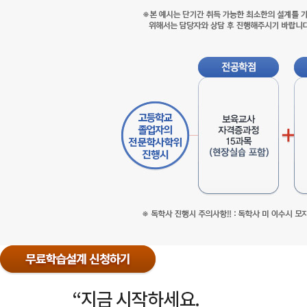
점
한
이
최
수
소
(전
한
문
의
학
설
사
계
학
를
위
기
취
준
득!)
으
※
로
본
한
예
학
시
습
는
설
단
계
기
이
간
므
취
로
득
개
전
가
개
공:45
능
인
학
한
의
점
최
보