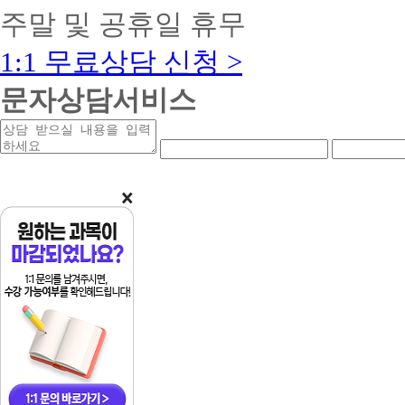
학
강
목
주말 및 공휴일 휴무
교
가
(현
졸
정
장
업
1:1 무료상담 신청 >
사
실
자
1
습
의
과
문자상담서비스
포
전
목
함)
문
+
+
상
연
연
학
일
일
담
락
락
사
반
반
받
처
처
학
학
학
을
앞
중
위
점
점
내
자
간
진
:
건
용
리
자
행
건
강
리
시
강
가
전
가
정
공
정
사
학
사
3
점
3
과
과
보
목
목
육
+
일
교
교
반
사
양
4
자
학
과
격
점