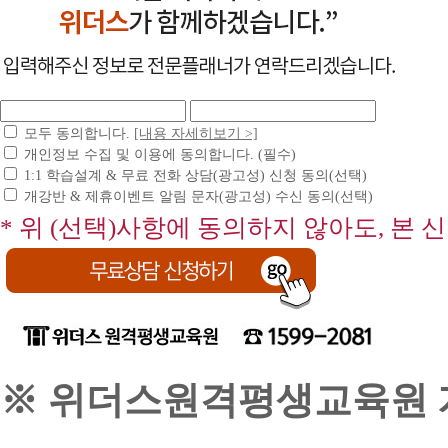
+일
소
유
반:20
한
학
학
의
점
점
설
이
+교
계
다
양
를
르
15
기
니
학
준
모두 동의합니다.
[내용 자세히보기 >]
정
점
으
개인정보 수집 및 이용에 동의합니다. (필수)
확
=
로
1:1 학습설계 & 무료 전화 상담(광고성) 신청 동의(선택)
한
총
한
학
개강반 & 제휴이벤트 알림 문자(광고성) 수신 동의(선택)
80
학
습
학
* 위 (선택)사항에 동의하지 않아도, 본 
습
설
점
설
계
이
계
를
수
이
위
2
므
년
해
로
전
서
개
문
는
개
학
담
인
사
당
의
※ 위더스원격평생교육원 개
학
자
보
위
와
유
취
상
학
득!
담