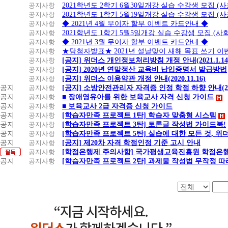
공지사항
2021학년도 2학기 6월30일개강 실습 수강생 모집 (
공지사항
2021학년도 1학기 5월19일개강 실습 수강생 모집 (
공지사항
◆ 2021년 4월 무이자 할부 이벤트 카드안내 ◆
공지사항
2021학년도 1학기 5월5일개강 실습 수강생 모집 (
공지사항
◆ 2021년 3월 무이자 할부 이벤트 카드안내 ◆
공지사항
★당첨자발표★ 2021년 설날맞이 새해 목표 쓰기 이
공지사항
[공지] 위더스 개인정보처리방침 개정 안내(2021.1.14
공지사항
[공지] 2020년 연말정산 교육비 납입증명서 발급방법
공지사항
[공지] 위더스 이용약관 개정 안내(2020.11.16)
공지
공지사항
[공지] 소방안전관리자 자격증 인정 학점 하향 안내(20.1
공지
공지사항
■ 장애영유아를 위한 보육교사 자격 신청 가이드
공지
공지사항
■ 보육교사 2급 자격증 신청 가이드
공지
공지사항
[학습자만족 프로젝트 1탄] 학습자 맞춤형 시스템
공지
공지사항
[학습자만족 프로젝트 3탄] 토론글 작성법 가이드북!
공지
공지사항
[학습자만족 프로젝트 5탄] 실습에 대한 모든 것, 
공지
공지사항
[공지] 제20차 자격 학점인정 기준 고시 안내
공지사항
[학점은행제 주의사항] 국가평생교육진흥원 학점은행
공지
공지사항
[학습자만족 프로젝트 2탄] 과제물 작성법 무작정 따