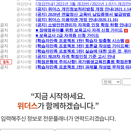
개강안내
[개강안내] 2021년 3월 개강반 (2021년 1-9기) 개강
공지사항
[공지] 위더스 개인정보처리방침 개정 안내(2021.1.14
공지사항
[공지] 2020년 연말정산 교육비 납입증명서 발급방법
공지사항
[공지] 위더스 이용약관 개정 안내(2020.11.16)
공지
공지사항
[공지] 소방안전관리자 자격증 인정 학점 하향 안내(20.1
공지
공지사항
■ 장애영유아를 위한 보육교사 자격 신청 가이드
공지
공지사항
■ 보육교사 2급 자격증 신청 가이드
공지
공지사항
[학습자만족 프로젝트 1탄] 학습자 맞춤형 시스템
공지
공지사항
[학습자만족 프로젝트 3탄] 토론글 작성법 가이드북!
공지
공지사항
[학습자만족 프로젝트 5탄] 실습에 대한 모든 것, 
공지
공지사항
[공지] 제20차 자격 학점인정 기준 고시 안내
공지사항
[학점은행제 주의사항] 국가평생교육진흥원 학점은행
공지
공지사항
[학습자만족 프로젝트 2탄] 과제물 작성법 무작정 따