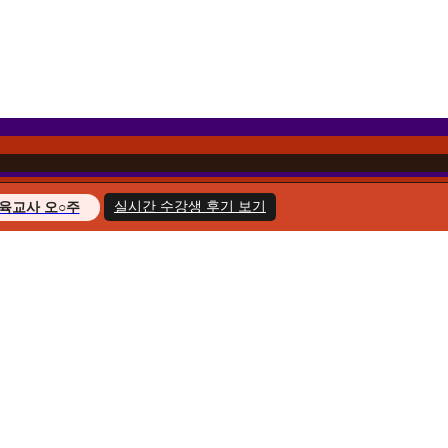
실시간 수강생 후기 보기
육교사 오○주
경영학 이○헌
복지사 한○호
지도사 윤○화
교육사 송○민
경영학 김○아
육교사 최○늘