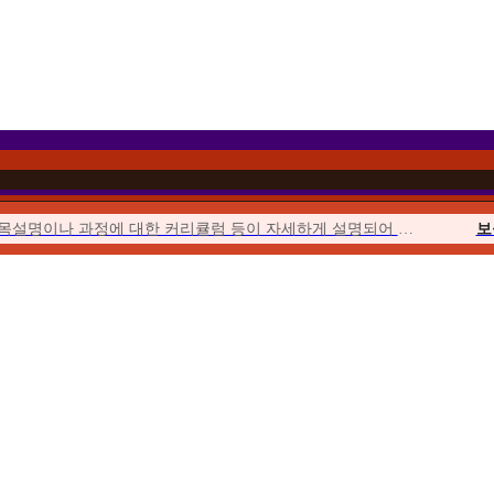
과목설명이나 과정에 대한 커리큘럼 등이 자세하게 설명되어 이해하기 쉬웠습니다.
보
이벤트를 통해 합리적인 가격에 수강할 수 있었고 강의의 질 또한 우수하여...
위더스에서 시작해서 위더스에서 끝낼 수 있다는 점이 좋았습니다.
사회
수업이 오픈되거나 토론, 퀴즈, 과제가 시작될 때마다 알림이 와서...
청소년
위더스는 학습자를 위한 안내가 체계적입니다. 학습자를 위한 가이드북도 잘 마련...
평생
수강료도 합리적이고, 강의 영상의 품질 등이 좋았습니다. 상담사도 친절했습니다.
우선 추천해준 친구가 교수님들의 강의에 매우 만족한다고 추천해 주었습니다.
보