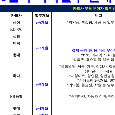
카드사 부담 무이자 할부 (
카드사
할부개월
비고
삼성
2~6개월
*의약품, 홈쇼핑, 세금 등 일부
KB국민
신한
비씨
2~7개월
결제 금액 1만원 이상 무이
현대
*B2B, 의제약 2~3개
*상품권, 홈쇼핑 등 일부 업
*종합병원, 세금, 가구, 여행사, 항
정비관리 2~6개월
하나
*대형마트, 할인점, 일반병원 
*손해보험 2~6개월, 10
2~8개월
*의약품, 환금성, 학원 등 일부
NH농협
*슈퍼마켓, 자동차 정비/수리 
롯데
2~4개월