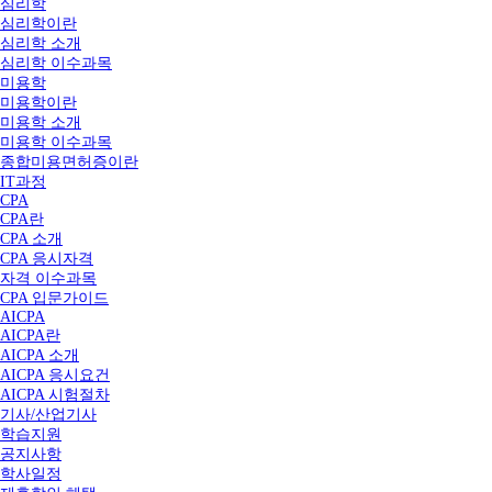
심리학
심리학이란
심리학 소개
심리학 이수과목
미용학
미용학이란
미용학 소개
미용학 이수과목
종합미용면허증이란
IT과정
CPA
CPA란
CPA 소개
CPA 응시자격
자격 이수과목
CPA 입문가이드
AICPA
AICPA란
AICPA 소개
AICPA 응시요건
AICPA 시험절차
기사/산업기사
학습지원
공지사항
학사일정