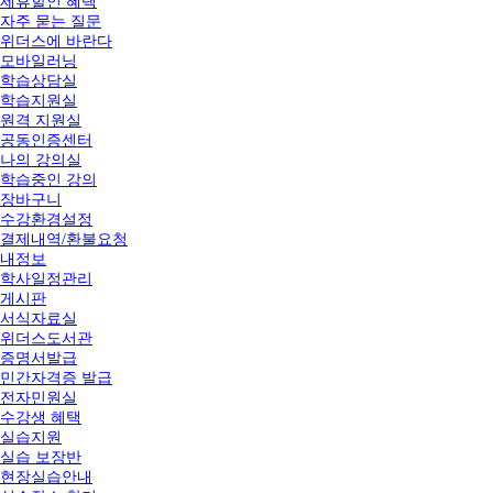
제휴할인 혜택
자주 묻는 질문
위더스에 바란다
모바일러닝
학습상담실
학습지원실
원격 지원실
공동인증센터
나의 강의실
학습중인 강의
장바구니
수강환경설정
결제내역/환불요청
내정보
학사일정관리
게시판
서식자료실
위더스도서관
증명서발급
민간자격증 발급
전자민원실
수강생 혜택
실습지원
실습 보장반
현장실습안내