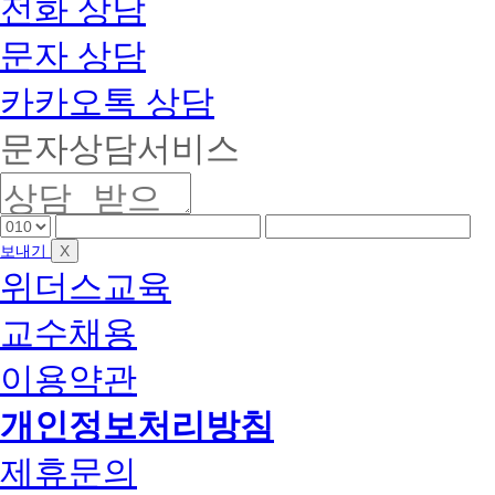
전화 상담
문자 상담
카카오톡 상담
문자상담서비스
핸
핸
핸
드
드
드
X
보내기
폰
폰
폰
위더스교육
앞
중
끝
자
간
자
교수채용
리
자
리
리
이용약관
개인정보처리방침
제휴문의