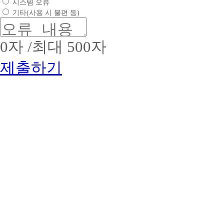
시스템 오류
이
:
은
:
평
트
소
기타(사용 시 불편 등)
2017-
2.
생
비
09-
업
교
문
0053
체
육
화
2.
0
자 /최대 500자
명
(학
정
유
:
점
착
효
제출하기
(주)
은
에
기
위
행
앞
간
더
제)
:
장
스
2017
기
서
교
년
업
고
육
09
명
우
3.
01
:
수
대
일
해
한
~
상
커
역
2019
명
스
량
년
:
교
의
08
위
육
브
월
더
그
랜
31
스
룹
드
일
원
브
가
3.
격
랜
치
서
평
드
를
비
생
명
인
스
교