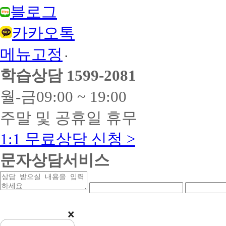
블로그
카카오톡
메뉴고정
학습상담
1599-2081
월-금
09:00 ~ 19:00
주말 및 공휴일 휴무
1:1 무료상담 신청 >
문자상담서비스
상
연
연
담
락
락
받
처
처
을
앞
중
내
자
간
용
리
자