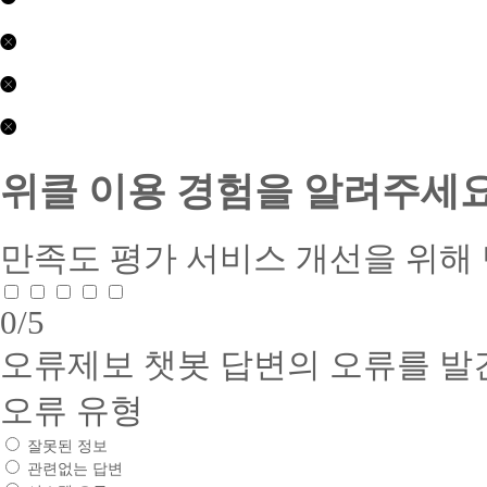
평
닫기
생
교
제
육
2017-
(학
01063
제
닫기
점
호
2026-
은
수
0407
콘
행
상
호
텐
위클 이용 경험을 알려주세요
제)
부
접
츠
(주)
문
근
제
위
:
성
공
더
평
품
만족도 평가
서비스 개선을 위해
서
스
생
질
비
교
교
인
스
육
육
증
0
/5
품
귀
(학
서
질
사
점
1.
인
오류제보
챗봇 답변의 오류를 발
는
은
인
증
건
행
증
서
전
제)
유
오류 유형
1.
하
수
형
인
:
고
상
잘못된 정보
증
웹
질
부
번
관련없는 답변
사
높
문
호