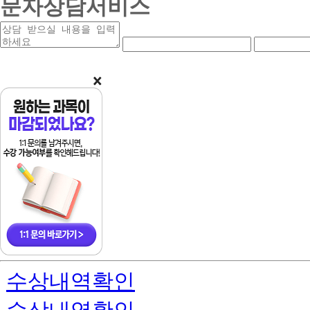
문자상담서비스
상
연
연
담
락
락
받
처
처
을
앞
중
내
자
간
용
리
자
리
수상내역확인