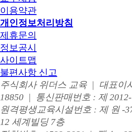
리
이용약관
개인정보처리방침
제휴문의
정보공시
사이트맵
불편사항 신고
주식회사 위더스 교육 | 대표이사 :
18850 | 통신판매번호 : 제 201
원격평생교육시설번호 : 제 원 -3
12 세계빌딩 7층