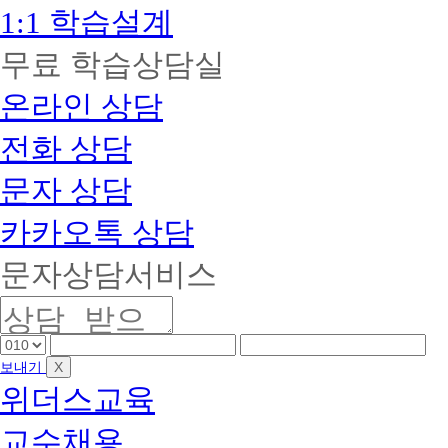
1:1 학습설계
무료 학습상담실
온라인 상담
전화 상담
문자 상담
카카오톡 상담
문자상담서비스
핸
핸
핸
드
드
드
X
보내기
폰
폰
폰
위더스교육
앞
중
끝
자
간
자
교수채용
리
자
리