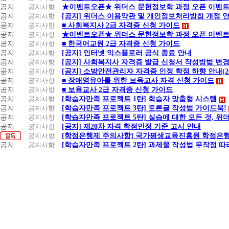
공지
공지사항
★이벤트오픈★ 위더스 문헌정보학 과정 오픈 이벤트
공지
공지사항
[공지] 위더스 이용약관 및 개인정보처리방침 개정 
공지
공지사항
■ 사회복지사 2급 자격증 신청 가이드
공지
공지사항
★이벤트오픈★ 위더스 문헌정보학 과정 오픈 이벤트
공지
공지사항
■ 한국어교원 2급 자격증 신청 가이드
공지
공지사항
[공지] 인터넷 익스플로러 공식 종료 안내
공지
공지사항
[공지] 사회복지사 자격증 발급 신청서 작성방법 변경
공지
공지사항
[공지] 소방안전관리자 자격증 인정 학점 하향 안내(20.1
공지
공지사항
■ 장애영유아를 위한 보육교사 자격 신청 가이드
공지
공지사항
■ 보육교사 2급 자격증 신청 가이드
공지
공지사항
[학습자만족 프로젝트 1탄] 학습자 맞춤형 시스템
공지
공지사항
[학습자만족 프로젝트 3탄] 토론글 작성법 가이드북!
공지
공지사항
[학습자만족 프로젝트 5탄] 실습에 대한 모든 것, 위
공지
공지사항
[공지] 제20차 자격 학점인정 기준 고시 안내
공지사항
[학점은행제 주의사항] 국가평생교육진흥원 학점은행
공지
공지사항
[학습자만족 프로젝트 2탄] 과제물 작성법 무작정 따