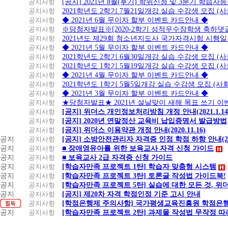
공지사항
[공지] 2021년 8월(후기) 학위신청 및 3분기 학습
공지사항
2021학년도 2학기 7월21일개강 실습 수강생 모집 (
공지사항
◆ 2021년 6월 무이자 할부 이벤트 카드안내 ◆
공지사항
※당첨자발표※[2020-2학기 성적우수장학생 축하댓
공지사항
2021년도 제29회 청소년지도사 국가자격시험 시행
공지사항
◆ 2021년 5월 무이자 할부 이벤트 카드안내 ◆
공지사항
2021학년도 2학기 6월30일개강 실습 수강생 모집 (
공지사항
2021학년도 1학기 5월19일개강 실습 수강생 모집 (
공지사항
◆ 2021년 4월 무이자 할부 이벤트 카드안내 ◆
공지사항
2021학년도 1학기 5월5일개강 실습 수강생 모집 (
공지사항
◆ 2021년 3월 무이자 할부 이벤트 카드안내 ◆
공지사항
★당첨자발표★ 2021년 설날맞이 새해 목표 쓰기 이
공지사항
[공지] 위더스 개인정보처리방침 개정 안내(2021.1.14
공지사항
[공지] 2020년 연말정산 교육비 납입증명서 발급방법
공지사항
[공지] 위더스 이용약관 개정 안내(2020.11.16)
공지
공지사항
[공지] 소방안전관리자 자격증 인정 학점 하향 안내(20.1
공지
공지사항
■ 장애영유아를 위한 보육교사 자격 신청 가이드
공지
공지사항
■ 보육교사 2급 자격증 신청 가이드
공지
공지사항
[학습자만족 프로젝트 1탄] 학습자 맞춤형 시스템
공지
공지사항
[학습자만족 프로젝트 3탄] 토론글 작성법 가이드북!
공지
공지사항
[학습자만족 프로젝트 5탄] 실습에 대한 모든 것, 
공지
공지사항
[공지] 제20차 자격 학점인정 기준 고시 안내
공지사항
[학점은행제 주의사항] 국가평생교육진흥원 학점은행
공지
공지사항
[학습자만족 프로젝트 2탄] 과제물 작성법 무작정 따