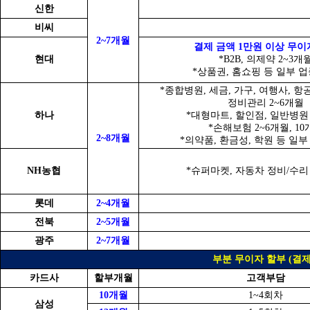
신한
비씨
2~7개월
결제 금액 1만원 이상 무이
현대
*B2B, 의제약 2~3개
*상품권, 홈쇼핑 등 일부 업
*종합병원, 세금, 가구, 여행사, 항
정비관리 2~6개월
하나
*대형마트, 할인점, 일반병원 
*손해보험 2~6개월, 10
2~8개월
*의약품, 환금성, 학원 등 일부
NH농협
*슈퍼마켓, 자동차 정비/수리 
롯데
2~4개월
전북
2~5개월
광주
2~7개월
부분 무이자 할부 (결제
카드사
할부개월
고객부담
10개월
1~4회차
삼성