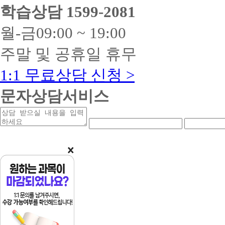
학습상담
1599-2081
월-금
09:00 ~ 19:00
주말 및 공휴일 휴무
1:1 무료상담 신청 >
문자상담서비스
상
연
연
담
락
락
받
처
처
을
앞
중
내
자
간
용
리
자
리