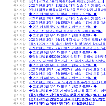
공지사항
[공지] 2021년 4분기 학습자등록·학점인정신청 안내
공지사항
2021학년도 2학기 11월16일개강 실습 수강생 모집 
공지사항
[안내] 컴퓨터활용능력 인강 2종 무료수강권 사용방
공지사항
◆ 2021년 9월 무이자 할부 이벤트 카드안내 ◆
공지사항
2021학년도 2학기 10월13일개강 실습 수강생 모집 
공지사항
2021학년도 2학기 9월15일개강 실습 수강생 모집 (보
공지사항
◆ 2021년 8월 무이자 할부 이벤트 카드안내 ◆
공지사항
2021년 3차 평생교육사 자격증 신청 구비서류 안내
공지사항
◆ 2021년 7월 무이자 할부 이벤트 카드안내 ◆
공지사항
2021학년도 2학기 9월1일개강 실습 수강생 모집 (
공지사항
[공지] 2021년 8월(후기) 학위신청 및 3분기 학습
공지사항
2021학년도 2학기 7월21일개강 실습 수강생 모집 (
공지사항
◆ 2021년 6월 무이자 할부 이벤트 카드안내 ◆
공지사항
※당첨자발표※[2020-2학기 성적우수장학생 축하댓
공지사항
2021년도 제29회 청소년지도사 국가자격시험 시행
공지사항
◆ 2021년 5월 무이자 할부 이벤트 카드안내 ◆
공지사항
2021학년도 2학기 6월30일개강 실습 수강생 모집 (
공지사항
2021학년도 1학기 5월19일개강 실습 수강생 모집 (
공지사항
◆ 2021년 4월 무이자 할부 이벤트 카드안내 ◆
공지사항
2021학년도 1학기 5월5일개강 실습 수강생 모집 (
공지사항
◆ 2021년 3월 무이자 할부 이벤트 카드안내 ◆
공지사항
★당첨자발표★ 2021년 설날맞이 새해 목표 쓰기 이
공지사항
[공지] 위더스 개인정보처리방침 개정 안내(2021.1.14
공지사항
[공지] 2020년 연말정산 교육비 납입증명서 발급방법
공지사항
[공지] 위더스 이용약관 개정 안내(2020.11.16)