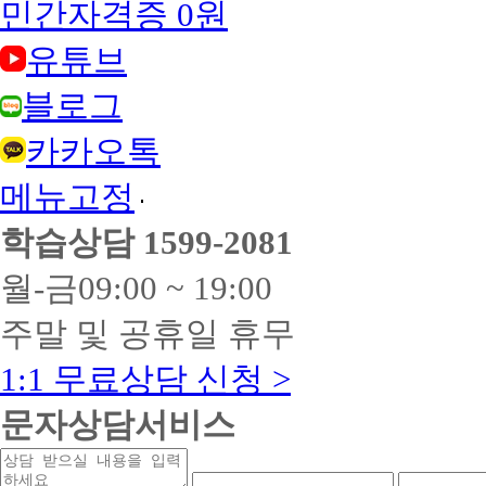
민간자격증 0원
유튜브
블로그
카카오톡
메뉴고정
학습상담
1599-2081
월-금
09:00 ~ 19:00
주말 및 공휴일 휴무
1:1 무료상담 신청 >
문자상담서비스
상
연
연
담
락
락